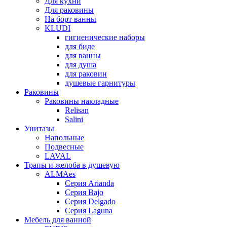
Для кухни
Для раковины
На борт ванны
KLUDI
гигиенические наборы
для биде
для ванны
для душа
для раковин
душевые гарнитуры
Раковины
Раковины накладные
Relisan
Salini
Унитазы
Напольные
Подвесные
LAVAL
Трапы и желоба в душевую
ALMAes
Серия Arianda
Серия Bajo
Серия Delgado
Серия Laguna
Мебель для ванной