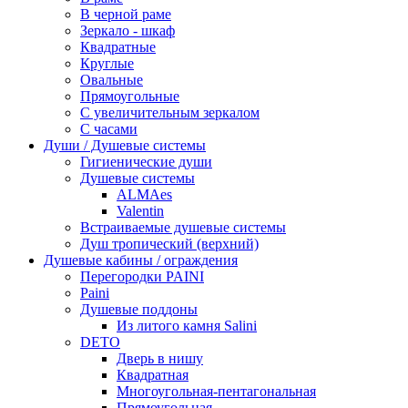
В черной раме
Зеркало - шкаф
Квадратные
Круглые
Овальные
Прямоугольные
С увеличительным зеркалом
С часами
Души / Душевые системы
Гигиенические души
Душевые системы
ALMAes
Valentin
Встраиваемые душевые системы
Душ тропический (верхний)
Душевые кабины / ограждения
Перегородки PAINI
Paini
Душевые поддоны
Из литого камня Salini
DETO
Дверь в нишу
Квадратная
Многоугольная-пентагональная
Прямоугольная