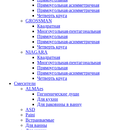
Прямоугольная асимметричная
Прямоугольная-асимметричная
Четверть круга
GROSSMAN
Квадратная
Многоугольная-пентагональная
Прямоугольная
Прямоугольная-асимметричная
Четверть круга
NIAGARA
Квадратная
Многоугольная-пентагональная
Прямоугольная
Прямоугольная-асимметричная
Четверть круга
Смесители
ALMAes
Гигиенические души
Для кухни
Для раковины в ванну
ASD
Paini
Встраиваемые
Для ванны