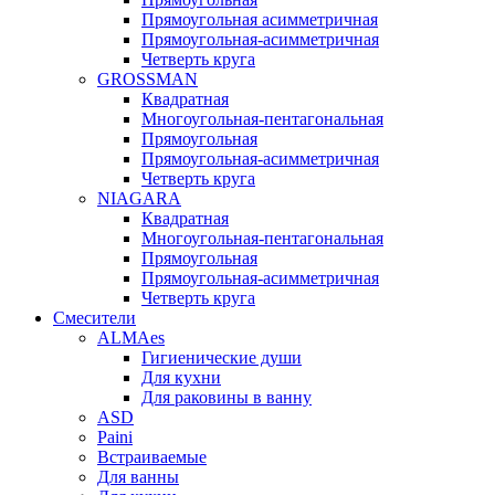
Прямоугольная асимметричная
Прямоугольная-асимметричная
Четверть круга
GROSSMAN
Квадратная
Многоугольная-пентагональная
Прямоугольная
Прямоугольная-асимметричная
Четверть круга
NIAGARA
Квадратная
Многоугольная-пентагональная
Прямоугольная
Прямоугольная-асимметричная
Четверть круга
Смесители
ALMAes
Гигиенические души
Для кухни
Для раковины в ванну
ASD
Paini
Встраиваемые
Для ванны