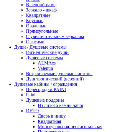
В черной раме
Зеркало - шкаф
Квадратные
Круглые
Овальные
Прямоугольные
С увеличительным зеркалом
С часами
Души / Душевые системы
Гигиенические души
Душевые системы
ALMAes
Valentin
Встраиваемые душевые системы
Душ тропический (верхний)
Душевые кабины / ограждения
Перегородки PAINI
Paini
Душевые поддоны
Из литого камня Salini
DETO
Дверь в нишу
Квадратная
Многоугольная-пентагональная
Прямоугольная