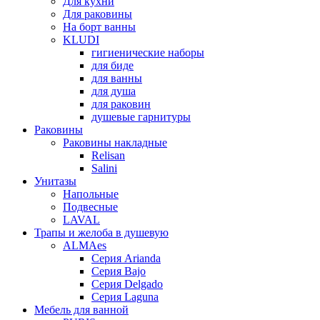
Для кухни
Для раковины
На борт ванны
KLUDI
гигиенические наборы
для биде
для ванны
для душа
для раковин
душевые гарнитуры
Раковины
Раковины накладные
Relisan
Salini
Унитазы
Напольные
Подвесные
LAVAL
Трапы и желоба в душевую
ALMAes
Серия Arianda
Серия Bajo
Серия Delgado
Серия Laguna
Мебель для ванной