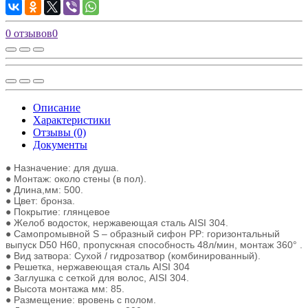
0 отзывов
0
Описание
Характеристики
Отзывы (0)
Документы
● Назначение: для душа.
● Монтаж: около стены (в пол).
● Длина,мм: 500.
● Цвет: бронза.
● Покрытие: глянцевое
● Желоб водосток, нержавеющая сталь AISI 304.
● Самопромывной S – образный сифон РР: горизонтальный
выпуск D50 H60, пропускная способность 48л/мин, монтаж 360° .
● Вид затвора: Сухой / гидрозатвор (комбинированный).
● Решетка, нержавеющая сталь AISI 304
● Заглушка с сеткой для волос, AISI 304.
● Высота монтажа мм: 85.
● Размещение: вровень с полом.