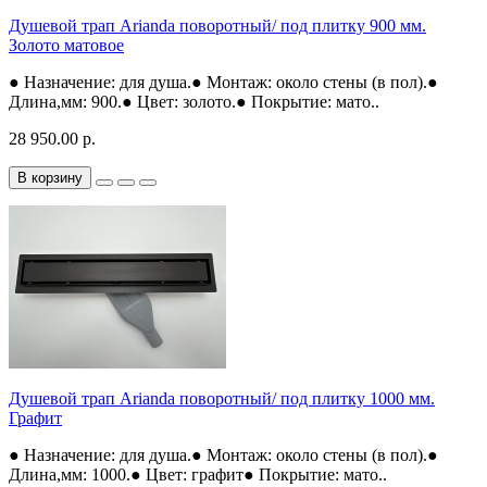
Душевой трап Arianda поворотный/ под плитку 900 мм.
Золото матовое
● Назначение: для душа.● Монтаж: около стены (в пол).●
Длина,мм: 900.● Цвет: золото.● Покрытие: мато..
28 950.00 р.
В корзину
Душевой трап Arianda поворотный/ под плитку 1000 мм.
Графит
● Назначение: для душа.● Монтаж: около стены (в пол).●
Длина,мм: 1000.● Цвет: графит● Покрытие: мато..