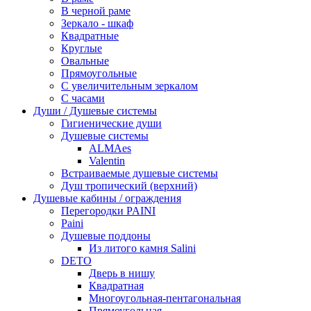
В черной раме
Зеркало - шкаф
Квадратные
Круглые
Овальные
Прямоугольные
С увеличительным зеркалом
С часами
Души / Душевые системы
Гигиенические души
Душевые системы
ALMAes
Valentin
Встраиваемые душевые системы
Душ тропический (верхний)
Душевые кабины / ограждения
Перегородки PAINI
Paini
Душевые поддоны
Из литого камня Salini
DETO
Дверь в нишу
Квадратная
Многоугольная-пентагональная
Прямоугольная