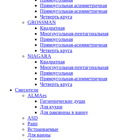
Прямоугольная асимметричная
Прямоугольная-асимметричная
Четверть круга
GROSSMAN
Квадратная
Многоугольная-пентагональная
Прямоугольная
Прямоугольная-асимметричная
Четверть круга
NIAGARA
Квадратная
Многоугольная-пентагональная
Прямоугольная
Прямоугольная-асимметричная
Четверть круга
Смесители
ALMAes
Гигиенические души
Для кухни
Для раковины в ванну
ASD
Paini
Встраиваемые
Для ванны