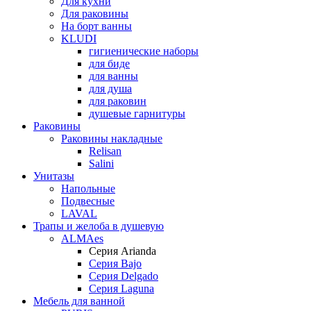
Для кухни
Для раковины
На борт ванны
KLUDI
гигиенические наборы
для биде
для ванны
для душа
для раковин
душевые гарнитуры
Раковины
Раковины накладные
Relisan
Salini
Унитазы
Напольные
Подвесные
LAVAL
Трапы и желоба в душевую
ALMAes
Серия Arianda
Серия Bajo
Серия Delgado
Серия Laguna
Мебель для ванной