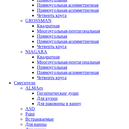
Прямоугольная асимметричная
Прямоугольная-асимметричная
Четверть круга
GROSSMAN
Квадратная
Многоугольная-пентагональная
Прямоугольная
Прямоугольная-асимметричная
Четверть круга
NIAGARA
Квадратная
Многоугольная-пентагональная
Прямоугольная
Прямоугольная-асимметричная
Четверть круга
Смесители
ALMAes
Гигиенические души
Для кухни
Для раковины в ванну
ASD
Paini
Встраиваемые
Для ванны