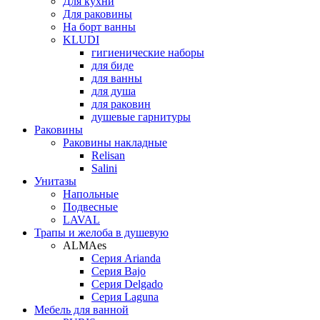
Для кухни
Для раковины
На борт ванны
KLUDI
гигиенические наборы
для биде
для ванны
для душа
для раковин
душевые гарнитуры
Раковины
Раковины накладные
Relisan
Salini
Унитазы
Напольные
Подвесные
LAVAL
Трапы и желоба в душевую
ALMAes
Серия Arianda
Серия Bajo
Серия Delgado
Серия Laguna
Мебель для ванной