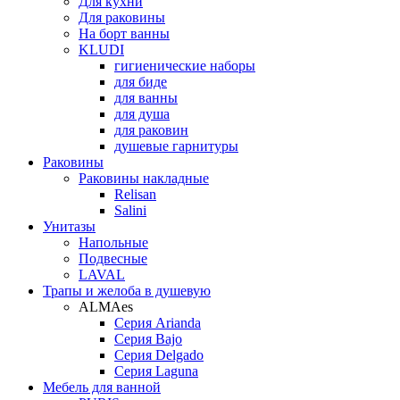
Для кухни
Для раковины
На борт ванны
KLUDI
гигиенические наборы
для биде
для ванны
для душа
для раковин
душевые гарнитуры
Раковины
Раковины накладные
Relisan
Salini
Унитазы
Напольные
Подвесные
LAVAL
Трапы и желоба в душевую
ALMAes
Серия Arianda
Серия Bajo
Серия Delgado
Серия Laguna
Мебель для ванной