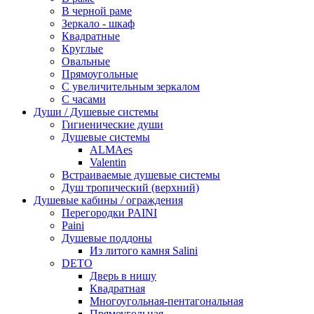
В черной раме
Зеркало - шкаф
Квадратные
Круглые
Овальные
Прямоугольные
С увеличительным зеркалом
С часами
Души / Душевые системы
Гигиенические души
Душевые системы
ALMAes
Valentin
Встраиваемые душевые системы
Душ тропический (верхний)
Душевые кабины / ограждения
Перегородки PAINI
Paini
Душевые поддоны
Из литого камня Salini
DETO
Дверь в нишу
Квадратная
Многоугольная-пентагональная
Прямоугольная