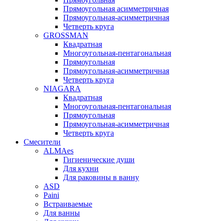
Прямоугольная асимметричная
Прямоугольная-асимметричная
Четверть круга
GROSSMAN
Квадратная
Многоугольная-пентагональная
Прямоугольная
Прямоугольная-асимметричная
Четверть круга
NIAGARA
Квадратная
Многоугольная-пентагональная
Прямоугольная
Прямоугольная-асимметричная
Четверть круга
Смесители
ALMAes
Гигиенические души
Для кухни
Для раковины в ванну
ASD
Paini
Встраиваемые
Для ванны