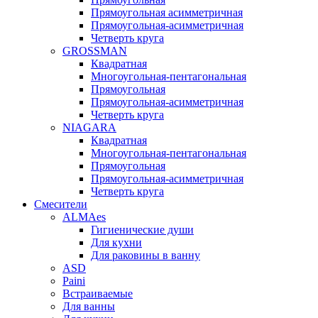
Прямоугольная асимметричная
Прямоугольная-асимметричная
Четверть круга
GROSSMAN
Квадратная
Многоугольная-пентагональная
Прямоугольная
Прямоугольная-асимметричная
Четверть круга
NIAGARA
Квадратная
Многоугольная-пентагональная
Прямоугольная
Прямоугольная-асимметричная
Четверть круга
Смесители
ALMAes
Гигиенические души
Для кухни
Для раковины в ванну
ASD
Paini
Встраиваемые
Для ванны