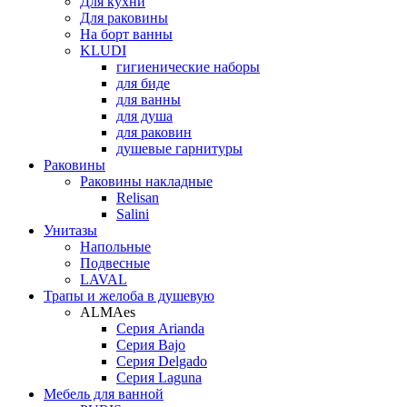
Для кухни
Для раковины
На борт ванны
KLUDI
гигиенические наборы
для биде
для ванны
для душа
для раковин
душевые гарнитуры
Раковины
Раковины накладные
Relisan
Salini
Унитазы
Напольные
Подвесные
LAVAL
Трапы и желоба в душевую
ALMAes
Серия Arianda
Серия Bajo
Серия Delgado
Серия Laguna
Мебель для ванной