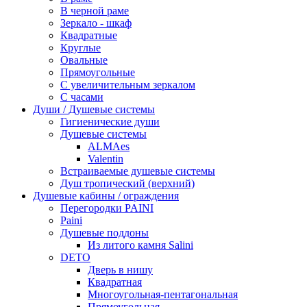
В черной раме
Зеркало - шкаф
Квадратные
Круглые
Овальные
Прямоугольные
С увеличительным зеркалом
С часами
Души / Душевые системы
Гигиенические души
Душевые системы
ALMAes
Valentin
Встраиваемые душевые системы
Душ тропический (верхний)
Душевые кабины / ограждения
Перегородки PAINI
Paini
Душевые поддоны
Из литого камня Salini
DETO
Дверь в нишу
Квадратная
Многоугольная-пентагональная
Прямоугольная