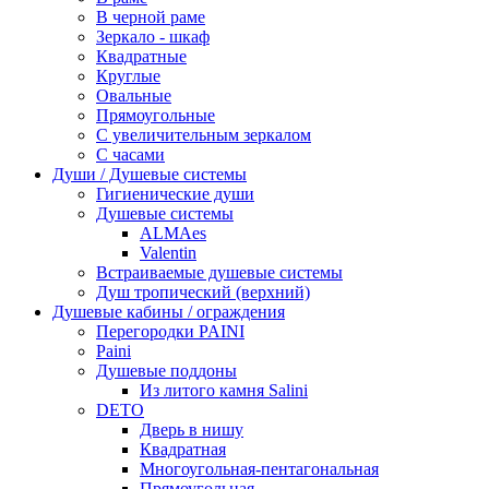
В черной раме
Зеркало - шкаф
Квадратные
Круглые
Овальные
Прямоугольные
С увеличительным зеркалом
С часами
Души / Душевые системы
Гигиенические души
Душевые системы
ALMAes
Valentin
Встраиваемые душевые системы
Душ тропический (верхний)
Душевые кабины / ограждения
Перегородки PAINI
Paini
Душевые поддоны
Из литого камня Salini
DETO
Дверь в нишу
Квадратная
Многоугольная-пентагональная
Прямоугольная