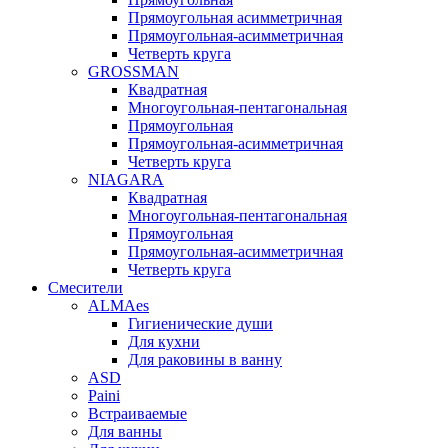
Прямоугольная асимметричная
Прямоугольная-асимметричная
Четверть круга
GROSSMAN
Квадратная
Многоугольная-пентагональная
Прямоугольная
Прямоугольная-асимметричная
Четверть круга
NIAGARA
Квадратная
Многоугольная-пентагональная
Прямоугольная
Прямоугольная-асимметричная
Четверть круга
Смесители
ALMAes
Гигиенические души
Для кухни
Для раковины в ванну
ASD
Paini
Встраиваемые
Для ванны