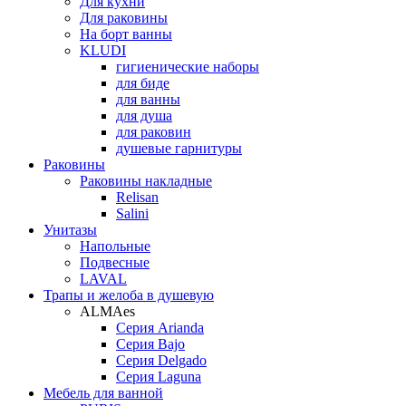
Для кухни
Для раковины
На борт ванны
KLUDI
гигиенические наборы
для биде
для ванны
для душа
для раковин
душевые гарнитуры
Раковины
Раковины накладные
Relisan
Salini
Унитазы
Напольные
Подвесные
LAVAL
Трапы и желоба в душевую
ALMAes
Серия Arianda
Серия Bajo
Серия Delgado
Серия Laguna
Мебель для ванной