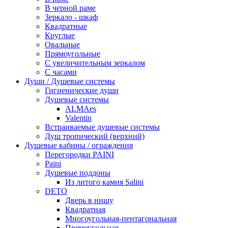
В черной раме
Зеркало - шкаф
Квадратные
Круглые
Овальные
Прямоугольные
С увеличительным зеркалом
С часами
Души / Душевые системы
Гигиенические души
Душевые системы
ALMAes
Valentin
Встраиваемые душевые системы
Душ тропический (верхний)
Душевые кабины / ограждения
Перегородки PAINI
Paini
Душевые поддоны
Из литого камня Salini
DETO
Дверь в нишу
Квадратная
Многоугольная-пентагональная
Прямоугольная