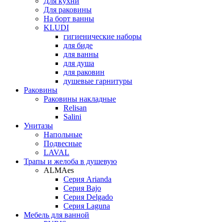
Для кухни
Для раковины
На борт ванны
KLUDI
гигиенические наборы
для биде
для ванны
для душа
для раковин
душевые гарнитуры
Раковины
Раковины накладные
Relisan
Salini
Унитазы
Напольные
Подвесные
LAVAL
Трапы и желоба в душевую
ALMAes
Серия Arianda
Серия Bajo
Серия Delgado
Серия Laguna
Мебель для ванной