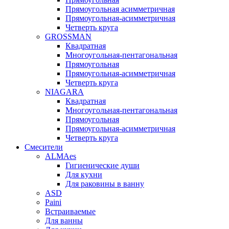
Прямоугольная асимметричная
Прямоугольная-асимметричная
Четверть круга
GROSSMAN
Квадратная
Многоугольная-пентагональная
Прямоугольная
Прямоугольная-асимметричная
Четверть круга
NIAGARA
Квадратная
Многоугольная-пентагональная
Прямоугольная
Прямоугольная-асимметричная
Четверть круга
Смесители
ALMAes
Гигиенические души
Для кухни
Для раковины в ванну
ASD
Paini
Встраиваемые
Для ванны