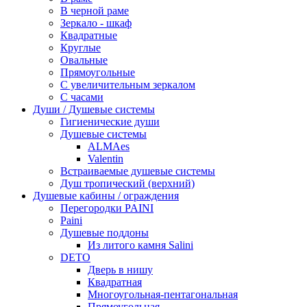
В черной раме
Зеркало - шкаф
Квадратные
Круглые
Овальные
Прямоугольные
С увеличительным зеркалом
С часами
Души / Душевые системы
Гигиенические души
Душевые системы
ALMAes
Valentin
Встраиваемые душевые системы
Душ тропический (верхний)
Душевые кабины / ограждения
Перегородки PAINI
Paini
Душевые поддоны
Из литого камня Salini
DETO
Дверь в нишу
Квадратная
Многоугольная-пентагональная
Прямоугольная