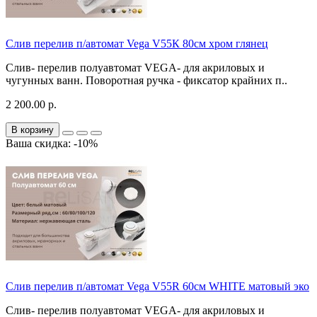
Слив перелив п/автомат Vega V55К 80см хром глянец
Слив- перелив полуавтомат VEGA- для акриловых и
чугунных ванн. Поворотная ручка - фиксатор крайних п..
2 200.00 р.
В корзину
Ваша скидка: -10%
Слив перелив п/автомат Vega V55R 60см WHITE матовый эко
Слив- перелив полуавтомат VEGA- для акриловых и