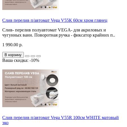
Слив перелив п/автомат Vega V55К 60см хром глянец
Слив- перелив полуавтомат VEGA- для акриловых и
чугунных ванн. Поворотная ручка - фиксатор крайних п..
1 990.00 р.
В корзину
Ваша скидка: -10%
Слив перелив п/автомат Vega V55R 100см WHITE матовый
эко