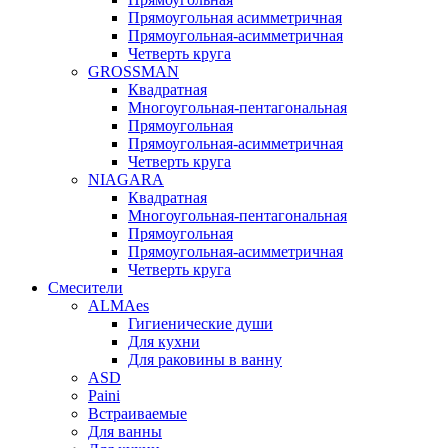
Прямоугольная асимметричная
Прямоугольная-асимметричная
Четверть круга
GROSSMAN
Квадратная
Многоугольная-пентагональная
Прямоугольная
Прямоугольная-асимметричная
Четверть круга
NIAGARA
Квадратная
Многоугольная-пентагональная
Прямоугольная
Прямоугольная-асимметричная
Четверть круга
Смесители
ALMAes
Гигиенические души
Для кухни
Для раковины в ванну
ASD
Paini
Встраиваемые
Для ванны