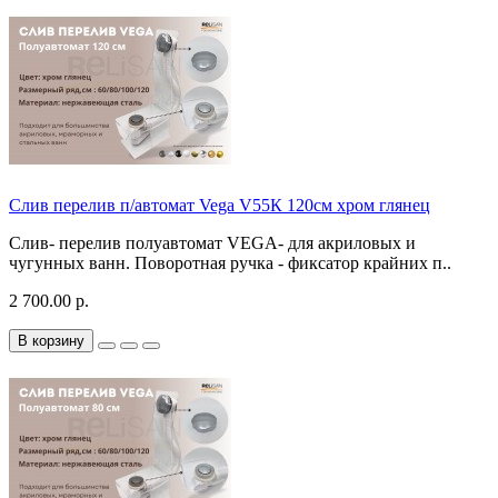
Слив перелив п/автомат Vega V55К 120см хром глянец
Слив- перелив полуавтомат VEGA- для акриловых и
чугунных ванн. Поворотная ручка - фиксатор крайних п..
2 700.00 р.
В корзину