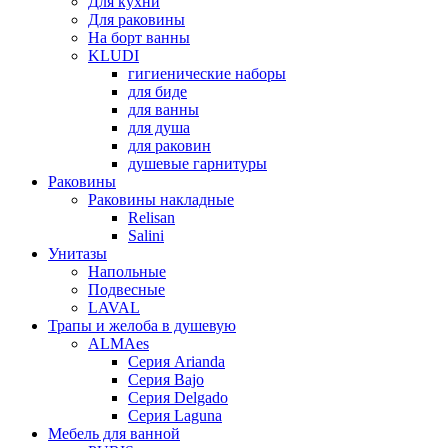
Для кухни
Для раковины
На борт ванны
KLUDI
гигиенические наборы
для биде
для ванны
для душа
для раковин
душевые гарнитуры
Раковины
Раковины накладные
Relisan
Salini
Унитазы
Напольные
Подвесные
LAVAL
Трапы и желоба в душевую
ALMAes
Серия Arianda
Серия Bajo
Серия Delgado
Серия Laguna
Мебель для ванной