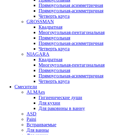
Прямоугольная асимметричная
Прямоугольная-асимметричная
Четверть круга
GROSSMAN
Квадратная
Многоугольная-пентагональная
Прямоугольная
Прямоугольная-асимметричная
Четверть круга
NIAGARA
Квадратная
Многоугольная-пентагональная
Прямоугольная
Прямоугольная-асимметричная
Четверть круга
Смесители
ALMAes
Гигиенические души
Для кухни
Для раковины в ванну
ASD
Paini
Встраиваемые
Для ванны