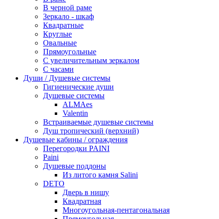
В черной раме
Зеркало - шкаф
Квадратные
Круглые
Овальные
Прямоугольные
С увеличительным зеркалом
С часами
Души / Душевые системы
Гигиенические души
Душевые системы
ALMAes
Valentin
Встраиваемые душевые системы
Душ тропический (верхний)
Душевые кабины / ограждения
Перегородки PAINI
Paini
Душевые поддоны
Из литого камня Salini
DETO
Дверь в нишу
Квадратная
Многоугольная-пентагональная
Прямоугольная