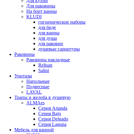
Для кухни
Для раковины
На борт ванны
KLUDI
гигиенические наборы
для биде
для ванны
для душа
для раковин
душевые гарнитуры
Раковины
Раковины накладные
Relisan
Salini
Унитазы
Напольные
Подвесные
LAVAL
Трапы и желоба в душевую
ALMAes
Серия Arianda
Серия Bajo
Серия Delgado
Серия Laguna
Мебель для ванной