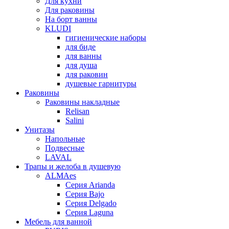
Для кухни
Для раковины
На борт ванны
KLUDI
гигиенические наборы
для биде
для ванны
для душа
для раковин
душевые гарнитуры
Раковины
Раковины накладные
Relisan
Salini
Унитазы
Напольные
Подвесные
LAVAL
Трапы и желоба в душевую
ALMAes
Серия Arianda
Серия Bajo
Серия Delgado
Серия Laguna
Мебель для ванной