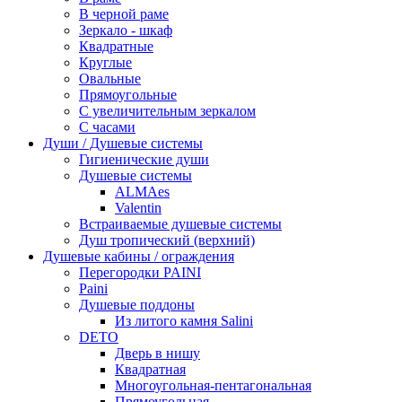
В черной раме
Зеркало - шкаф
Квадратные
Круглые
Овальные
Прямоугольные
С увеличительным зеркалом
С часами
Души / Душевые системы
Гигиенические души
Душевые системы
ALMAes
Valentin
Встраиваемые душевые системы
Душ тропический (верхний)
Душевые кабины / ограждения
Перегородки PAINI
Paini
Душевые поддоны
Из литого камня Salini
DETO
Дверь в нишу
Квадратная
Многоугольная-пентагональная
Прямоугольная