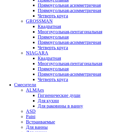
Прямоугольная асимметричная
Прямоугольная-асимметричная
Четверть круга
GROSSMAN
Квадратная
Многоугольная-пентагональная
Прямоугольная
Прямоугольная-асимметричная
Четверть круга
NIAGARA
Квадратная
Многоугольная-пентагональная
Прямоугольная
Прямоугольная-асимметричная
Четверть круга
Смесители
ALMAes
Гигиенические души
Для кухни
Для раковины в ванну
ASD
Paini
Встраиваемые
Для ванны