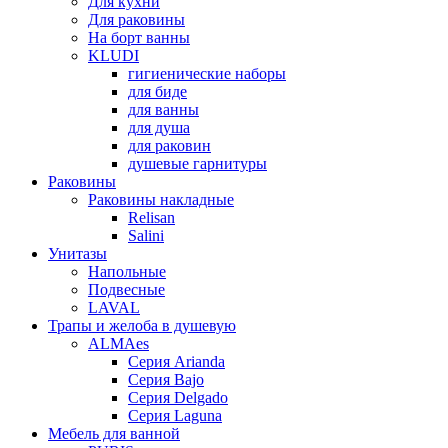
Для кухни
Для раковины
На борт ванны
KLUDI
гигиенические наборы
для биде
для ванны
для душа
для раковин
душевые гарнитуры
Раковины
Раковины накладные
Relisan
Salini
Унитазы
Напольные
Подвесные
LAVAL
Трапы и желоба в душевую
ALMAes
Серия Arianda
Серия Bajo
Серия Delgado
Серия Laguna
Мебель для ванной