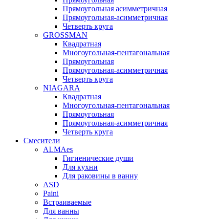
Прямоугольная асимметричная
Прямоугольная-асимметричная
Четверть круга
GROSSMAN
Квадратная
Многоугольная-пентагональная
Прямоугольная
Прямоугольная-асимметричная
Четверть круга
NIAGARA
Квадратная
Многоугольная-пентагональная
Прямоугольная
Прямоугольная-асимметричная
Четверть круга
Смесители
ALMAes
Гигиенические души
Для кухни
Для раковины в ванну
ASD
Paini
Встраиваемые
Для ванны