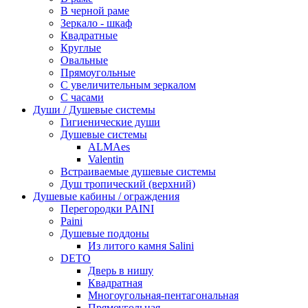
В черной раме
Зеркало - шкаф
Квадратные
Круглые
Овальные
Прямоугольные
С увеличительным зеркалом
С часами
Души / Душевые системы
Гигиенические души
Душевые системы
ALMAes
Valentin
Встраиваемые душевые системы
Душ тропический (верхний)
Душевые кабины / ограждения
Перегородки PAINI
Paini
Душевые поддоны
Из литого камня Salini
DETO
Дверь в нишу
Квадратная
Многоугольная-пентагональная
Прямоугольная