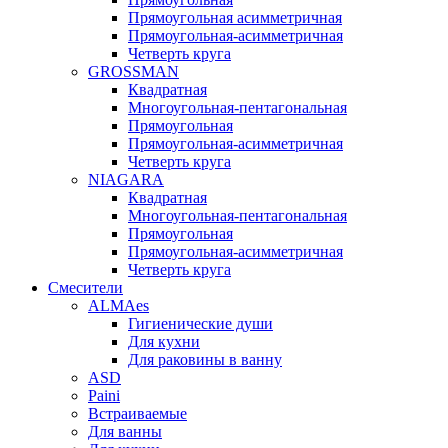
Прямоугольная асимметричная
Прямоугольная-асимметричная
Четверть круга
GROSSMAN
Квадратная
Многоугольная-пентагональная
Прямоугольная
Прямоугольная-асимметричная
Четверть круга
NIAGARA
Квадратная
Многоугольная-пентагональная
Прямоугольная
Прямоугольная-асимметричная
Четверть круга
Смесители
ALMAes
Гигиенические души
Для кухни
Для раковины в ванну
ASD
Paini
Встраиваемые
Для ванны