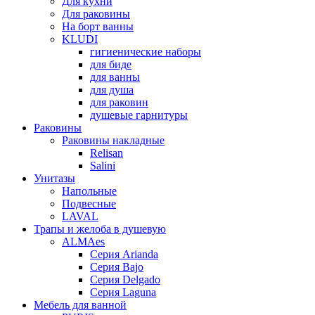
Для кухни
Для раковины
На борт ванны
KLUDI
гигиенические наборы
для биде
для ванны
для душа
для раковин
душевые гарнитуры
Раковины
Раковины накладные
Relisan
Salini
Унитазы
Напольные
Подвесные
LAVAL
Трапы и желоба в душевую
ALMAes
Серия Arianda
Серия Bajo
Серия Delgado
Серия Laguna
Мебель для ванной