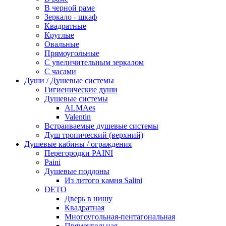
В черной раме
Зеркало - шкаф
Квадратные
Круглые
Овальные
Прямоугольные
С увеличительным зеркалом
С часами
Души / Душевые системы
Гигиенические души
Душевые системы
ALMAes
Valentin
Встраиваемые душевые системы
Душ тропический (верхний)
Душевые кабины / ограждения
Перегородки PAINI
Paini
Душевые поддоны
Из литого камня Salini
DETO
Дверь в нишу
Квадратная
Многоугольная-пентагональная
Прямоугольная