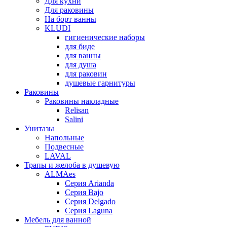
Для кухни
Для раковины
На борт ванны
KLUDI
гигиенические наборы
для биде
для ванны
для душа
для раковин
душевые гарнитуры
Раковины
Раковины накладные
Relisan
Salini
Унитазы
Напольные
Подвесные
LAVAL
Трапы и желоба в душевую
ALMAes
Серия Arianda
Серия Bajo
Серия Delgado
Серия Laguna
Мебель для ванной