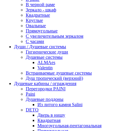
В черной раме
Зеркало - шкаф
Квадратные
Круглые
Овальные
Прямоугольные
С увеличительным зеркалом
С часами
Души / Душевые системы
Гигиенические души
Душевые системы
ALMAes
Valentin
Встраиваемые душевые системы
Душ тропический (верхний)
Душевые кабины / ограждения
Перегородки PAINI
Paini
Душевые поддоны
Из литого камня Salini
DETO
Дверь в нишу
Квадратная
Многоугольная-пентагональная
Прямоугольная