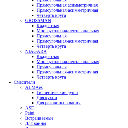
Прямоугольная асимметричная
Прямоугольная-асимметричная
Четверть круга
GROSSMAN
Квадратная
Многоугольная-пентагональная
Прямоугольная
Прямоугольная-асимметричная
Четверть круга
NIAGARA
Квадратная
Многоугольная-пентагональная
Прямоугольная
Прямоугольная-асимметричная
Четверть круга
Смесители
ALMAes
Гигиенические души
Для кухни
Для раковины в ванну
ASD
Paini
Встраиваемые
Для ванны