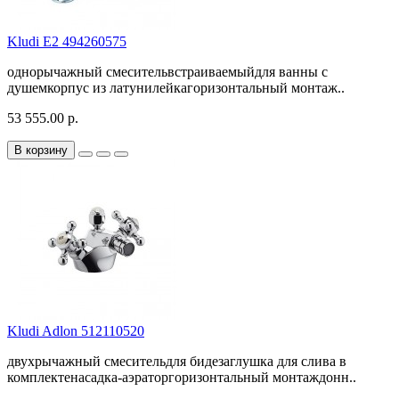
Kludi E2 494260575
однорычажный смесительвстраиваемыйдля ванны с
душемкорпус из латунилейкагоризонтальный монтаж..
53 555.00 р.
В корзину
Kludi Adlon 512110520
двухрычажный смесительдля бидезаглушка для слива в
комплектенасадка-аэраторгоризонтальный монтаждонн..