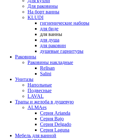
Для кухни
Для раковины
На борт ванны
KLUDI
гигиенические наборы
для биде
для ванны
для душа
для раковин
душевые гарнитуры
Раковины
Раковины накладные
Relisan
Salini
Унитазы
Напольные
Подвесные
LAVAL
Трапы и желоба в душевую
ALMAes
Серия Arianda
Серия Bajo
Серия Delgado
Серия Laguna
Мебель для ванной