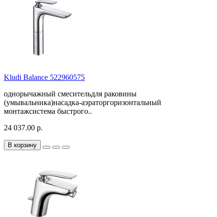
Kludi Balance 522960575
однорычажный смесительдля раковины
(умывальника)насадка-аэраторгоризонтальный
монтажсистема быстрого..
24 037.00 р.
В корзину