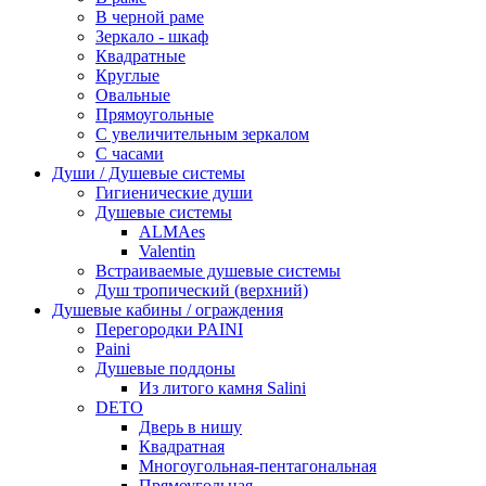
В черной раме
Зеркало - шкаф
Квадратные
Круглые
Овальные
Прямоугольные
С увеличительным зеркалом
С часами
Души / Душевые системы
Гигиенические души
Душевые системы
ALMAes
Valentin
Встраиваемые душевые системы
Душ тропический (верхний)
Душевые кабины / ограждения
Перегородки PAINI
Paini
Душевые поддоны
Из литого камня Salini
DETO
Дверь в нишу
Квадратная
Многоугольная-пентагональная
Прямоугольная