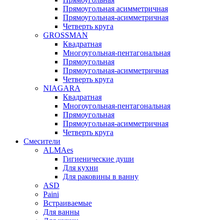
Прямоугольная асимметричная
Прямоугольная-асимметричная
Четверть круга
GROSSMAN
Квадратная
Многоугольная-пентагональная
Прямоугольная
Прямоугольная-асимметричная
Четверть круга
NIAGARA
Квадратная
Многоугольная-пентагональная
Прямоугольная
Прямоугольная-асимметричная
Четверть круга
Смесители
ALMAes
Гигиенические души
Для кухни
Для раковины в ванну
ASD
Paini
Встраиваемые
Для ванны