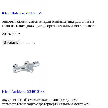
Kludi Balance 522160575
однорычажный смесительдля бидезаглушка для слива в
комплектенасадка-аэраторгоризонтальный монтажсист..
20 940.00 р.
В корзину
Kludi Ambienta 534010538
двухрычажный смесительдля ванны с душемс
термостатомнасадка-аэраторвертикальный монтажp>..