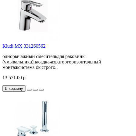
Kludi MX 331260562
однорычажный смесительдля раковины
(умывальника)насадка-аэраторгоризонтальный
монтажсистема быстрого..
13 571.00 р.
В корзину