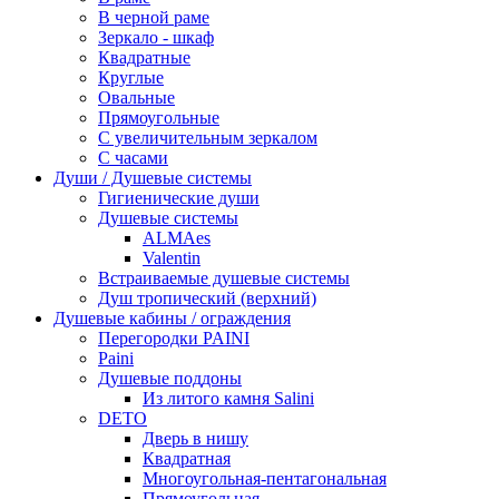
В черной раме
Зеркало - шкаф
Квадратные
Круглые
Овальные
Прямоугольные
С увеличительным зеркалом
С часами
Души / Душевые системы
Гигиенические души
Душевые системы
ALMAes
Valentin
Встраиваемые душевые системы
Душ тропический (верхний)
Душевые кабины / ограждения
Перегородки PAINI
Paini
Душевые поддоны
Из литого камня Salini
DETO
Дверь в нишу
Квадратная
Многоугольная-пентагональная
Прямоугольная