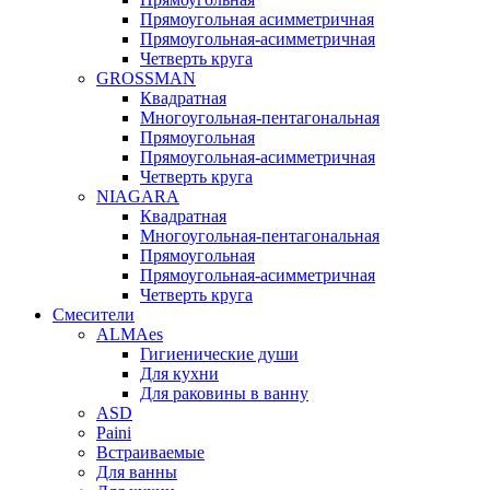
Прямоугольная асимметричная
Прямоугольная-асимметричная
Четверть круга
GROSSMAN
Квадратная
Многоугольная-пентагональная
Прямоугольная
Прямоугольная-асимметричная
Четверть круга
NIAGARA
Квадратная
Многоугольная-пентагональная
Прямоугольная
Прямоугольная-асимметричная
Четверть круга
Смесители
ALMAes
Гигиенические души
Для кухни
Для раковины в ванну
ASD
Paini
Встраиваемые
Для ванны