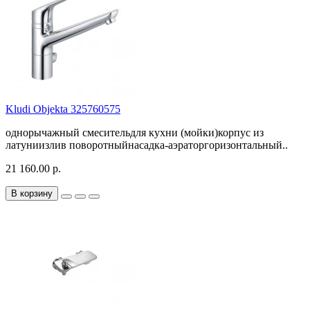
Kludi Objekta 325760575
однорычажный смесительдля кухни (мойки)корпус из
латуниизлив поворотныйнасадка-аэраторгоризонтальный..
21 160.00 р.
В корзину