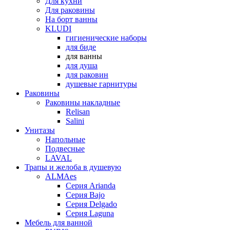
Для кухни
Для раковины
На борт ванны
KLUDI
гигиенические наборы
для биде
для ванны
для душа
для раковин
душевые гарнитуры
Раковины
Раковины накладные
Relisan
Salini
Унитазы
Напольные
Подвесные
LAVAL
Трапы и желоба в душевую
ALMAes
Серия Arianda
Серия Bajo
Серия Delgado
Серия Laguna
Мебель для ванной