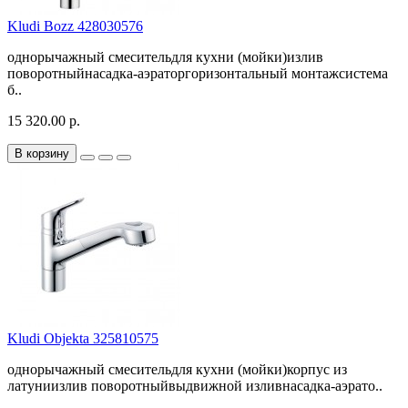
Kludi Bozz 428030576
однорычажный смесительдля кухни (мойки)излив
поворотныйнасадка-аэраторгоризонтальный монтажсистема
б..
15 320.00 р.
В корзину
Kludi Objekta 325810575
однорычажный смесительдля кухни (мойки)корпус из
латуниизлив поворотныйвыдвижной изливнасадка-аэрато..