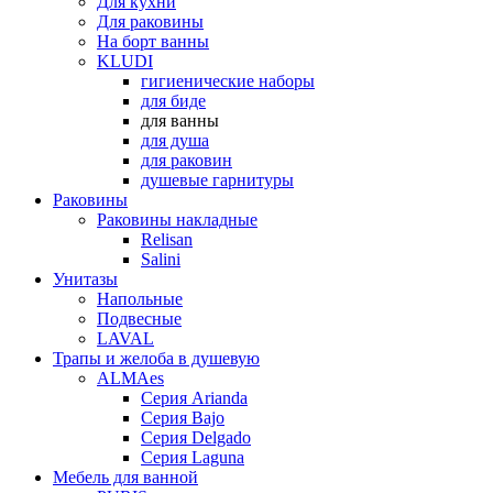
Для кухни
Для раковины
На борт ванны
KLUDI
гигиенические наборы
для биде
для ванны
для душа
для раковин
душевые гарнитуры
Раковины
Раковины накладные
Relisan
Salini
Унитазы
Напольные
Подвесные
LAVAL
Трапы и желоба в душевую
ALMAes
Серия Arianda
Серия Bajo
Серия Delgado
Серия Laguna
Мебель для ванной