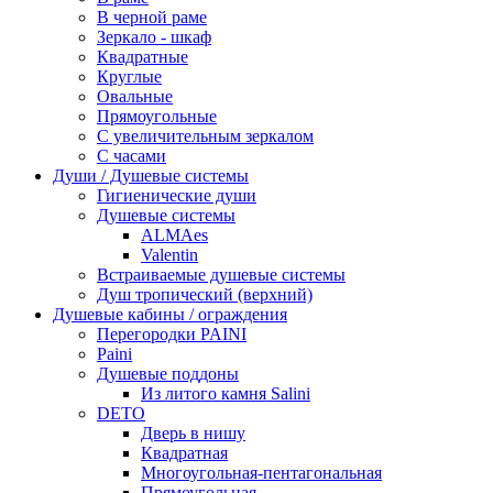
В черной раме
Зеркало - шкаф
Квадратные
Круглые
Овальные
Прямоугольные
С увеличительным зеркалом
С часами
Души / Душевые системы
Гигиенические души
Душевые системы
ALMAes
Valentin
Встраиваемые душевые системы
Душ тропический (верхний)
Душевые кабины / ограждения
Перегородки PAINI
Paini
Душевые поддоны
Из литого камня Salini
DETO
Дверь в нишу
Квадратная
Многоугольная-пентагональная
Прямоугольная