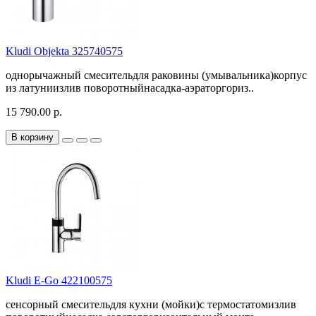
Kludi Objekta 325740575
однорычажный смесительдля раковины (умывальника)корпус
из латуниизлив поворотныйнасадка-аэраторгориз..
15 790.00 р.
В корзину
Kludi E-Go 422100575
сенсорный смесительдля кухни (мойки)с термостатомизлив