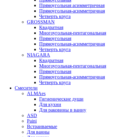
Прямоугольная асимметричная
Прямоугольная-асимметричная
Четверть круга
GROSSMAN
Квадратная
Многоугольная-пентагональная
Прямоугольная
Прямоугольная-асимметричная
Четверть круга
NIAGARA
Квадратная
Многоугольная-пентагональная
Прямоугольная
Прямоугольная-асимметричная
Четверть круга
Смесители
ALMAes
Гигиенические души
Для кухни
Для раковины в ванну
ASD
Paini
Встраиваемые
Для ванны