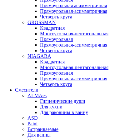
Прямоугольная асимметричная
Прямоугольная-асимметричная
Четверть круга
GROSSMAN
Квадратная
Многоугольная-пентагональная
Прямоугольная
Прямоугольная-асимметричная
Четверть круга
NIAGARA
Квадратная
Многоугольная-пентагональная
Прямоугольная
Прямоугольная-асимметричная
Четверть круга
Смесители
ALMAes
Гигиенические души
Для кухни
Для раковины в ванну
ASD
Paini
Встраиваемые
Для ванны