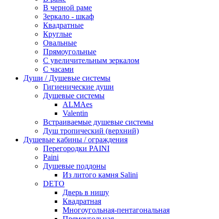
В черной раме
Зеркало - шкаф
Квадратные
Круглые
Овальные
Прямоугольные
С увеличительным зеркалом
С часами
Души / Душевые системы
Гигиенические души
Душевые системы
ALMAes
Valentin
Встраиваемые душевые системы
Душ тропический (верхний)
Душевые кабины / ограждения
Перегородки PAINI
Paini
Душевые поддоны
Из литого камня Salini
DETO
Дверь в нишу
Квадратная
Многоугольная-пентагональная
Прямоугольная