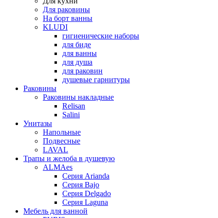
Для кухни
Для раковины
На борт ванны
KLUDI
гигиенические наборы
для биде
для ванны
для душа
для раковин
душевые гарнитуры
Раковины
Раковины накладные
Relisan
Salini
Унитазы
Напольные
Подвесные
LAVAL
Трапы и желоба в душевую
ALMAes
Серия Arianda
Серия Bajo
Серия Delgado
Серия Laguna
Мебель для ванной