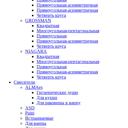
Прямоугольная асимметричная
Прямоугольная-асимметричная
Четверть круга
GROSSMAN
Квадратная
Многоугольная-пентагональная
Прямоугольная
Прямоугольная-асимметричная
Четверть круга
NIAGARA
Квадратная
Многоугольная-пентагональная
Прямоугольная
Прямоугольная-асимметричная
Четверть круга
Смесители
ALMAes
Гигиенические души
Для кухни
Для раковины в ванну
ASD
Paini
Встраиваемые
Для ванны