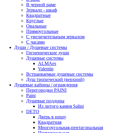
В черной раме
Зеркало - шкаф
Квадратные
Круглые
Овальные
Прямоугольные
С увеличительным зеркалом
С часами
Души / Душевые системы
Гигиенические души
Душевые системы
ALMAes
Valentin
Встраиваемые душевые системы
Душ тропический (верхний)
Душевые кабины / ограждения
Перегородки PAINI
Paini
Душевые поддоны
Из литого камня Salini
DETO
Дверь в нишу
Квадратная
Многоугольная-пентагональная
Прямоугольная