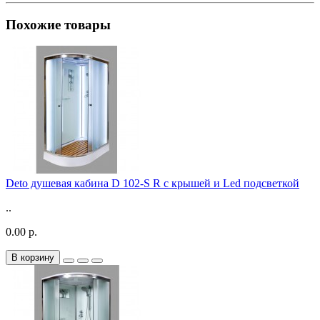
Похожие товары
Deto душевая кабина D 102-S R с крышей и Led подсветкой
..
0.00 р.
В корзину