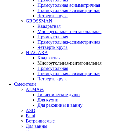
Прямоугольная асимметричная
Прямоугольная-асимметричная
Четверть круга
GROSSMAN
Квадратная
Многоугольная-пентагональная
Прямоугольная
Прямоугольная-асимметричная
Четверть круга
NIAGARA
Квадратная
Многоугольная-пентагональная
Прямоугольная
Прямоугольная-асимметричная
Четверть круга
Смесители
ALMAes
Гигиенические души
Для кухни
Для раковины в ванну
ASD
Paini
Встраиваемые
Для ванны