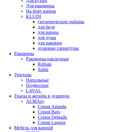
Для кухни
Для раковины
На борт ванны
KLUDI
гигиенические наборы
для биде
для ванны
для душа
для раковин
душевые гарнитуры
Раковины
Раковины накладные
Relisan
Salini
Унитазы
Напольные
Подвесные
LAVAL
Трапы и желоба в душевую
ALMAes
Серия Arianda
Серия Bajo
Серия Delgado
Серия Laguna
Мебель для ванной