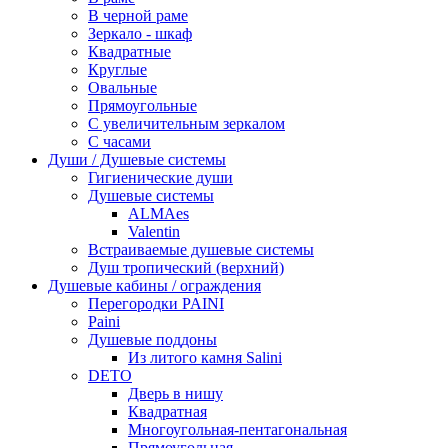
В черной раме
Зеркало - шкаф
Квадратные
Круглые
Овальные
Прямоугольные
С увеличительным зеркалом
С часами
Души / Душевые системы
Гигиенические души
Душевые системы
ALMAes
Valentin
Встраиваемые душевые системы
Душ тропический (верхний)
Душевые кабины / ограждения
Перегородки PAINI
Paini
Душевые поддоны
Из литого камня Salini
DETO
Дверь в нишу
Квадратная
Многоугольная-пентагональная
Прямоугольная