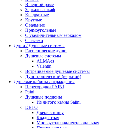
В черной раме
Зеркало - шкаф
Квадратные
Круглые
Овальные
Прямоугольные
С увеличительным зеркалом
С часами
Души / Душевые системы
Гигиенические души
Душевые системы
ALMAes
Valentin
Встраиваемые душевые системы
Душ тропический (верхний)
Душевые кабины / ограждения
Перегородки PAINI
Paini
Душевые поддоны
Из литого камня Salini
DETO
Дверь в нишу
Квадратная
Многоугольная-пентагональная
Прямоугольная