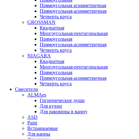
Прямоугольная асимметричная
Прямоугольная-асимметричная
Четверть круга
GROSSMAN
Квадратная
Многоугольная-пентагональная
Прямоугольная
Прямоугольная-асимметричная
Четверть круга
NIAGARA
Квадратная
Многоугольная-пентагональная
Прямоугольная
Прямоугольная-асимметричная
Четверть круга
Смесители
ALMAes
Гигиенические души
Для кухни
Для раковины в ванну
ASD
Paini
Встраиваемые
Для ванны