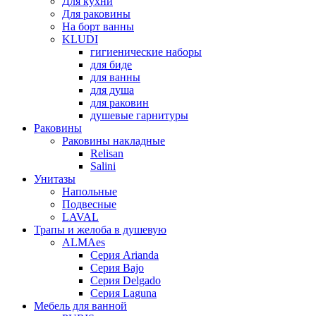
Для кухни
Для раковины
На борт ванны
KLUDI
гигиенические наборы
для биде
для ванны
для душа
для раковин
душевые гарнитуры
Раковины
Раковины накладные
Relisan
Salini
Унитазы
Напольные
Подвесные
LAVAL
Трапы и желоба в душевую
ALMAes
Серия Arianda
Серия Bajo
Серия Delgado
Серия Laguna
Мебель для ванной