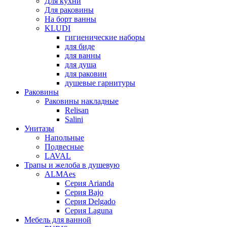
Для кухни
Для раковины
На борт ванны
KLUDI
гигиенические наборы
для биде
для ванны
для душа
для раковин
душевые гарнитуры
Раковины
Раковины накладные
Relisan
Salini
Унитазы
Напольные
Подвесные
LAVAL
Трапы и желоба в душевую
ALMAes
Серия Arianda
Серия Bajo
Серия Delgado
Серия Laguna
Мебель для ванной