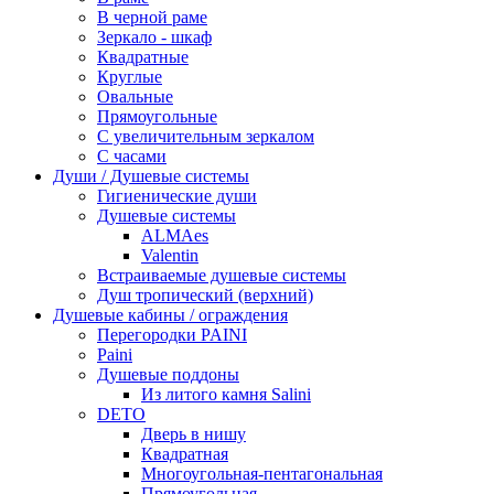
В черной раме
Зеркало - шкаф
Квадратные
Круглые
Овальные
Прямоугольные
С увеличительным зеркалом
С часами
Души / Душевые системы
Гигиенические души
Душевые системы
ALMAes
Valentin
Встраиваемые душевые системы
Душ тропический (верхний)
Душевые кабины / ограждения
Перегородки PAINI
Paini
Душевые поддоны
Из литого камня Salini
DETO
Дверь в нишу
Квадратная
Многоугольная-пентагональная
Прямоугольная