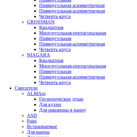
Прямоугольная асимметричная
Прямоугольная-асимметричная
Четверть круга
GROSSMAN
Квадратная
Многоугольная-пентагональная
Прямоугольная
Прямоугольная-асимметричная
Четверть круга
NIAGARA
Квадратная
Многоугольная-пентагональная
Прямоугольная
Прямоугольная-асимметричная
Четверть круга
Смесители
ALMAes
Гигиенические души
Для кухни
Для раковины в ванну
ASD
Paini
Встраиваемые
Для ванны