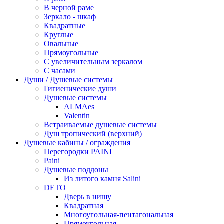
В черной раме
Зеркало - шкаф
Квадратные
Круглые
Овальные
Прямоугольные
С увеличительным зеркалом
С часами
Души / Душевые системы
Гигиенические души
Душевые системы
ALMAes
Valentin
Встраиваемые душевые системы
Душ тропический (верхний)
Душевые кабины / ограждения
Перегородки PAINI
Paini
Душевые поддоны
Из литого камня Salini
DETO
Дверь в нишу
Квадратная
Многоугольная-пентагональная
Прямоугольная