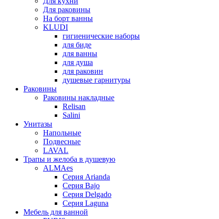
Для кухни
Для раковины
На борт ванны
KLUDI
гигиенические наборы
для биде
для ванны
для душа
для раковин
душевые гарнитуры
Раковины
Раковины накладные
Relisan
Salini
Унитазы
Напольные
Подвесные
LAVAL
Трапы и желоба в душевую
ALMAes
Серия Arianda
Серия Bajo
Серия Delgado
Серия Laguna
Мебель для ванной