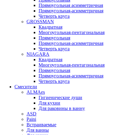
Прямоугольная асимметричная
Прямоугольная-асимметричная
Четверть круга
GROSSMAN
Квадратная
Многоугольная-пентагональная
Прямоугольная
Прямоугольная-асимметричная
Четверть круга
NIAGARA
Квадратная
Многоугольная-пентагональная
Прямоугольная
Прямоугольная-асимметричная
Четверть круга
Смесители
ALMAes
Гигиенические души
Для кухни
Для раковины в ванну
ASD
Paini
Встраиваемые
Для ванны