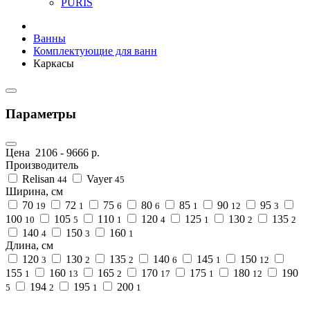
PURIS
Ванны
Комплектующие для ванн
Каркасы
Параметры
Цена
2106
-
9666
р.
Производитель
Relisan
Vayer
44
45
Ширина, см
70
72
75
80
85
90
95
19
1
6
6
1
12
3
100
105
110
120
125
130
135
10
5
1
4
1
2
2
140
150
160
4
3
1
Длина, см
120
130
135
140
145
150
3
2
2
6
1
12
155
160
165
170
175
180
190
1
13
2
17
1
12
194
195
200
5
2
1
1