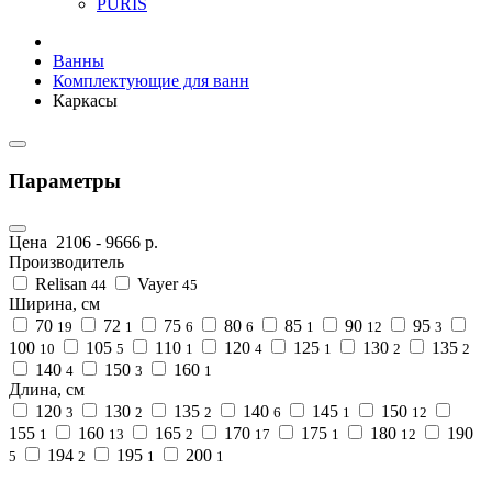
PURIS
Ванны
Комплектующие для ванн
Каркасы
Параметры
Цена
2106
-
9666
р.
Производитель
Relisan
Vayer
44
45
Ширина, см
70
72
75
80
85
90
95
19
1
6
6
1
12
3
100
105
110
120
125
130
135
10
5
1
4
1
2
2
140
150
160
4
3
1
Длина, см
120
130
135
140
145
150
3
2
2
6
1
12
155
160
165
170
175
180
190
1
13
2
17
1
12
194
195
200
5
2
1
1