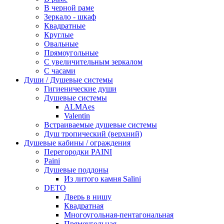
В черной раме
Зеркало - шкаф
Квадратные
Круглые
Овальные
Прямоугольные
С увеличительным зеркалом
С часами
Души / Душевые системы
Гигиенические души
Душевые системы
ALMAes
Valentin
Встраиваемые душевые системы
Душ тропический (верхний)
Душевые кабины / ограждения
Перегородки PAINI
Paini
Душевые поддоны
Из литого камня Salini
DETO
Дверь в нишу
Квадратная
Многоугольная-пентагональная
Прямоугольная