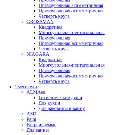
Прямоугольная асимметричная
Прямоугольная-асимметричная
Четверть круга
GROSSMAN
Квадратная
Многоугольная-пентагональная
Прямоугольная
Прямоугольная-асимметричная
Четверть круга
NIAGARA
Квадратная
Многоугольная-пентагональная
Прямоугольная
Прямоугольная-асимметричная
Четверть круга
Смесители
ALMAes
Гигиенические души
Для кухни
Для раковины в ванну
ASD
Paini
Встраиваемые
Для ванны