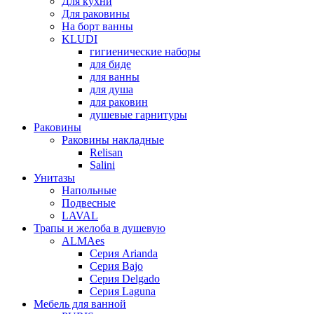
Для кухни
Для раковины
На борт ванны
KLUDI
гигиенические наборы
для биде
для ванны
для душа
для раковин
душевые гарнитуры
Раковины
Раковины накладные
Relisan
Salini
Унитазы
Напольные
Подвесные
LAVAL
Трапы и желоба в душевую
ALMAes
Серия Arianda
Серия Bajo
Серия Delgado
Серия Laguna
Мебель для ванной