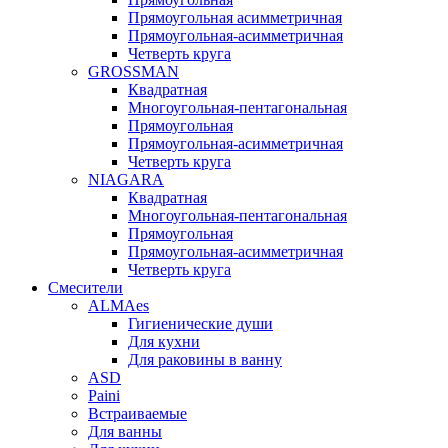
Прямоугольная асимметричная
Прямоугольная-асимметричная
Четверть круга
GROSSMAN
Квадратная
Многоугольная-пентагональная
Прямоугольная
Прямоугольная-асимметричная
Четверть круга
NIAGARA
Квадратная
Многоугольная-пентагональная
Прямоугольная
Прямоугольная-асимметричная
Четверть круга
Смесители
ALMAes
Гигиенические души
Для кухни
Для раковины в ванну
ASD
Paini
Встраиваемые
Для ванны