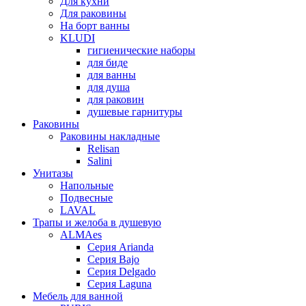
Для кухни
Для раковины
На борт ванны
KLUDI
гигиенические наборы
для биде
для ванны
для душа
для раковин
душевые гарнитуры
Раковины
Раковины накладные
Relisan
Salini
Унитазы
Напольные
Подвесные
LAVAL
Трапы и желоба в душевую
ALMAes
Серия Arianda
Серия Bajo
Серия Delgado
Серия Laguna
Мебель для ванной