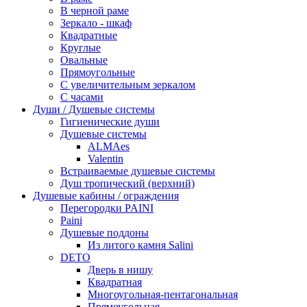
В черной раме
Зеркало - шкаф
Квадратные
Круглые
Овальные
Прямоугольные
С увеличительным зеркалом
С часами
Души / Душевые системы
Гигиенические души
Душевые системы
ALMAes
Valentin
Встраиваемые душевые системы
Душ тропический (верхний)
Душевые кабины / ограждения
Перегородки PAINI
Paini
Душевые поддоны
Из литого камня Salini
DETO
Дверь в нишу
Квадратная
Многоугольная-пентагональная
Прямоугольная