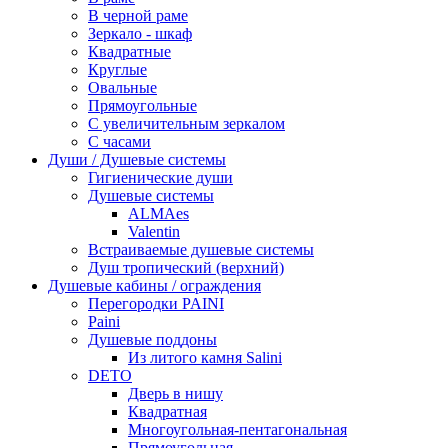
В черной раме
Зеркало - шкаф
Квадратные
Круглые
Овальные
Прямоугольные
С увеличительным зеркалом
С часами
Души / Душевые системы
Гигиенические души
Душевые системы
ALMAes
Valentin
Встраиваемые душевые системы
Душ тропический (верхний)
Душевые кабины / ограждения
Перегородки PAINI
Paini
Душевые поддоны
Из литого камня Salini
DETO
Дверь в нишу
Квадратная
Многоугольная-пентагональная
Прямоугольная