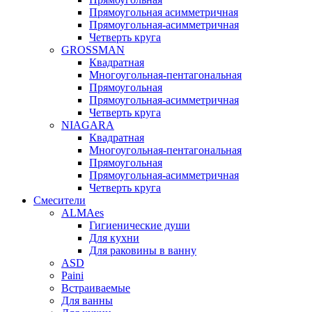
Прямоугольная асимметричная
Прямоугольная-асимметричная
Четверть круга
GROSSMAN
Квадратная
Многоугольная-пентагональная
Прямоугольная
Прямоугольная-асимметричная
Четверть круга
NIAGARA
Квадратная
Многоугольная-пентагональная
Прямоугольная
Прямоугольная-асимметричная
Четверть круга
Смесители
ALMAes
Гигиенические души
Для кухни
Для раковины в ванну
ASD
Paini
Встраиваемые
Для ванны