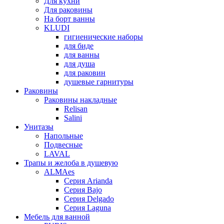
Для кухни
Для раковины
На борт ванны
KLUDI
гигиенические наборы
для биде
для ванны
для душа
для раковин
душевые гарнитуры
Раковины
Раковины накладные
Relisan
Salini
Унитазы
Напольные
Подвесные
LAVAL
Трапы и желоба в душевую
ALMAes
Серия Arianda
Серия Bajo
Серия Delgado
Серия Laguna
Мебель для ванной