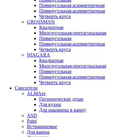
Прямоугольная асимметричная
Прямоугольная-асимметричная
Четверть круга
GROSSMAN
Квадратная
Многоугольная-пентагональная
Прямоугольная
Прямоугольная-асимметричная
Четверть круга
NIAGARA
Квадратная
Многоугольная-пентагональная
Прямоугольная
Прямоугольная-асимметричная
Четверть круга
Смесители
ALMAes
Гигиенические души
Для кухни
Для раковины в ванну
ASD
Paini
Встраиваемые
Для ванны