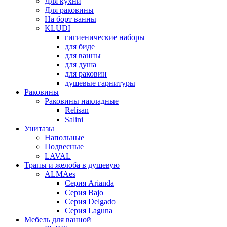
Для кухни
Для раковины
На борт ванны
KLUDI
гигиенические наборы
для биде
для ванны
для душа
для раковин
душевые гарнитуры
Раковины
Раковины накладные
Relisan
Salini
Унитазы
Напольные
Подвесные
LAVAL
Трапы и желоба в душевую
ALMAes
Серия Arianda
Серия Bajo
Серия Delgado
Серия Laguna
Мебель для ванной