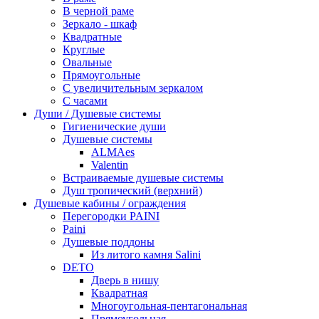
В черной раме
Зеркало - шкаф
Квадратные
Круглые
Овальные
Прямоугольные
С увеличительным зеркалом
С часами
Души / Душевые системы
Гигиенические души
Душевые системы
ALMAes
Valentin
Встраиваемые душевые системы
Душ тропический (верхний)
Душевые кабины / ограждения
Перегородки PAINI
Paini
Душевые поддоны
Из литого камня Salini
DETO
Дверь в нишу
Квадратная
Многоугольная-пентагональная
Прямоугольная