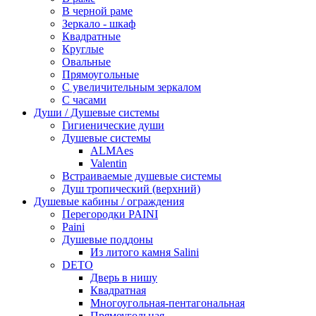
В черной раме
Зеркало - шкаф
Квадратные
Круглые
Овальные
Прямоугольные
С увеличительным зеркалом
С часами
Души / Душевые системы
Гигиенические души
Душевые системы
ALMAes
Valentin
Встраиваемые душевые системы
Душ тропический (верхний)
Душевые кабины / ограждения
Перегородки PAINI
Paini
Душевые поддоны
Из литого камня Salini
DETO
Дверь в нишу
Квадратная
Многоугольная-пентагональная
Прямоугольная