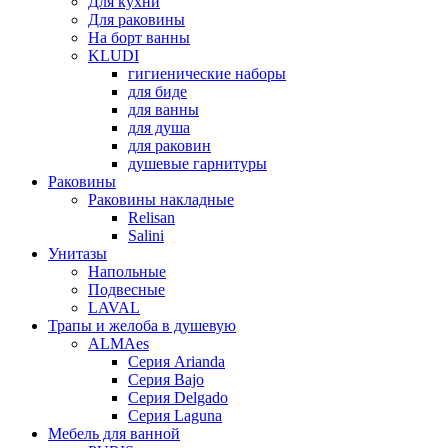
Для кухни
Для раковины
На борт ванны
KLUDI
гигиенические наборы
для биде
для ванны
для душа
для раковин
душевые гарнитуры
Раковины
Раковины накладные
Relisan
Salini
Унитазы
Напольные
Подвесные
LAVAL
Трапы и желоба в душевую
ALMAes
Серия Arianda
Серия Bajo
Серия Delgado
Серия Laguna
Мебель для ванной