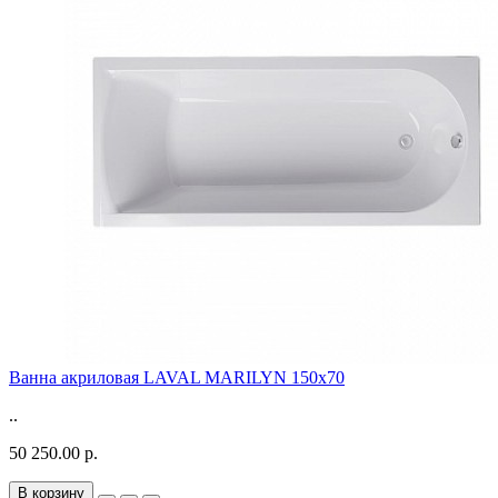
Ванна акриловая LAVAL MARILYN 150x70
..
50 250.00 р.
В корзину