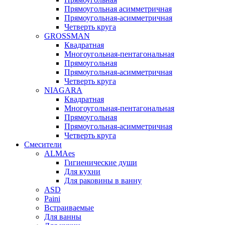
Прямоугольная асимметричная
Прямоугольная-асимметричная
Четверть круга
GROSSMAN
Квадратная
Многоугольная-пентагональная
Прямоугольная
Прямоугольная-асимметричная
Четверть круга
NIAGARA
Квадратная
Многоугольная-пентагональная
Прямоугольная
Прямоугольная-асимметричная
Четверть круга
Смесители
ALMAes
Гигиенические души
Для кухни
Для раковины в ванну
ASD
Paini
Встраиваемые
Для ванны