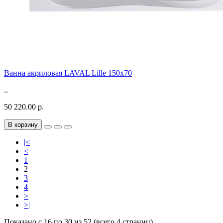
Ванна акриловая LAVAL Lille 150x70
..
50 220.00 р.
В корзину
|<
<
1
2
3
4
>
>|
Показано с 16 по 30 из 52 (всего 4 страниц)