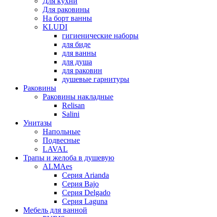
Для кухни
Для раковины
На борт ванны
KLUDI
гигиенические наборы
для биде
для ванны
для душа
для раковин
душевые гарнитуры
Раковины
Раковины накладные
Relisan
Salini
Унитазы
Напольные
Подвесные
LAVAL
Трапы и желоба в душевую
ALMAes
Серия Arianda
Серия Bajo
Серия Delgado
Серия Laguna
Мебель для ванной