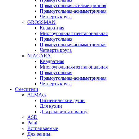
Прямоугольная асимметричная
Прямоугольная-асимметричная
Четверть круга
GROSSMAN
Квадратная
Многоугольная-пентагональная
Прямоугольная
Прямоугольная-асимметричная
Четверть круга
NIAGARA
Квадратная
Многоугольная-пентагональная
Прямоугольная
Прямоугольная-асимметричная
Четверть круга
Смесители
ALMAes
Гигиенические души
Для кухни
Для раковины в ванну
ASD
Paini
Встраиваемые
Для ванны