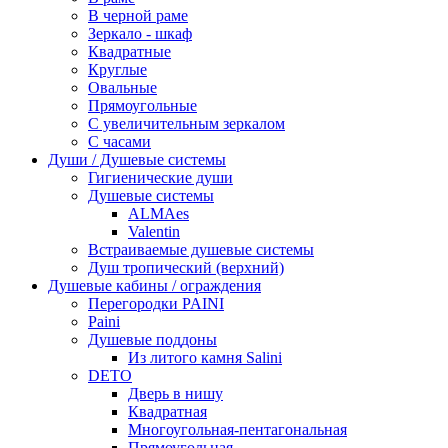
В черной раме
Зеркало - шкаф
Квадратные
Круглые
Овальные
Прямоугольные
С увеличительным зеркалом
С часами
Души / Душевые системы
Гигиенические души
Душевые системы
ALMAes
Valentin
Встраиваемые душевые системы
Душ тропический (верхний)
Душевые кабины / ограждения
Перегородки PAINI
Paini
Душевые поддоны
Из литого камня Salini
DETO
Дверь в нишу
Квадратная
Многоугольная-пентагональная
Прямоугольная