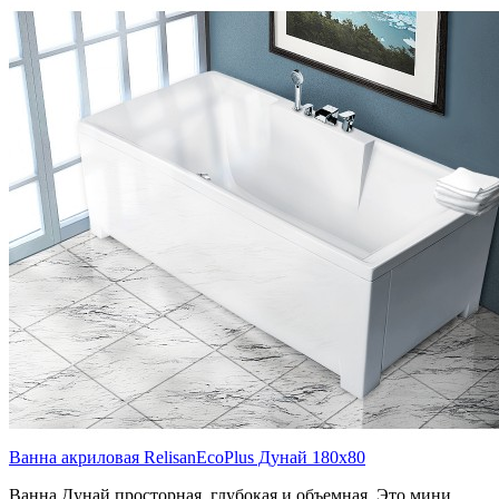
Ванна акриловая RelisanEcoPlus Дунай 180х80
Ванна Дунай просторная, глубокая и объемная. Это мини