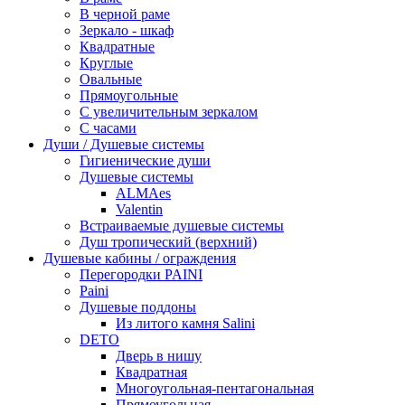
В черной раме
Зеркало - шкаф
Квадратные
Круглые
Овальные
Прямоугольные
С увеличительным зеркалом
С часами
Души / Душевые системы
Гигиенические души
Душевые системы
ALMAes
Valentin
Встраиваемые душевые системы
Душ тропический (верхний)
Душевые кабины / ограждения
Перегородки PAINI
Paini
Душевые поддоны
Из литого камня Salini
DETO
Дверь в нишу
Квадратная
Многоугольная-пентагональная
Прямоугольная