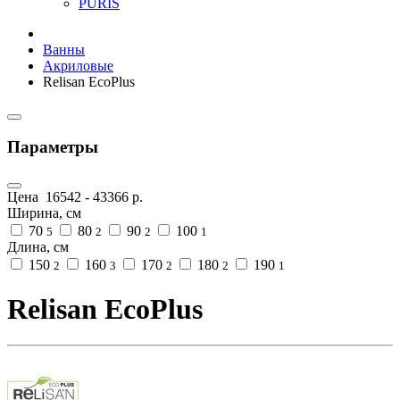
PURIS
Ванны
Акриловые
Relisan EcoPlus
Параметры
Цена
16542
-
43366
р.
Ширина, см
70
80
90
100
5
2
2
1
Длина, см
150
160
170
180
190
2
3
2
2
1
Relisan EcoPlus