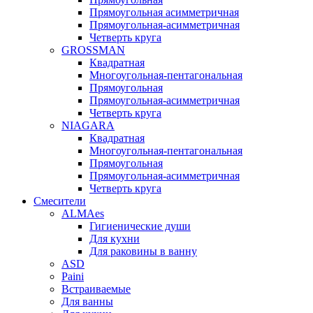
Прямоугольная асимметричная
Прямоугольная-асимметричная
Четверть круга
GROSSMAN
Квадратная
Многоугольная-пентагональная
Прямоугольная
Прямоугольная-асимметричная
Четверть круга
NIAGARA
Квадратная
Многоугольная-пентагональная
Прямоугольная
Прямоугольная-асимметричная
Четверть круга
Смесители
ALMAes
Гигиенические души
Для кухни
Для раковины в ванну
ASD
Paini
Встраиваемые
Для ванны