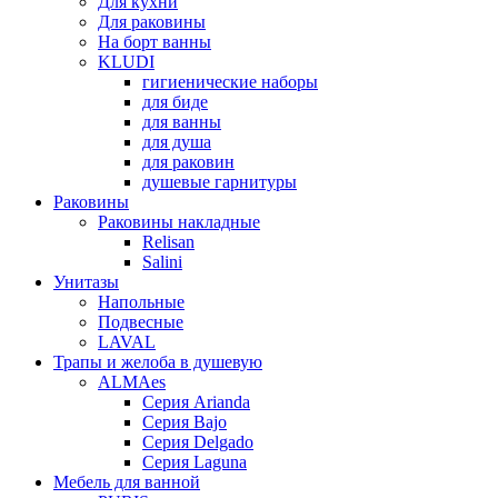
Для кухни
Для раковины
На борт ванны
KLUDI
гигиенические наборы
для биде
для ванны
для душа
для раковин
душевые гарнитуры
Раковины
Раковины накладные
Relisan
Salini
Унитазы
Напольные
Подвесные
LAVAL
Трапы и желоба в душевую
ALMAes
Серия Arianda
Серия Bajo
Серия Delgado
Серия Laguna
Мебель для ванной