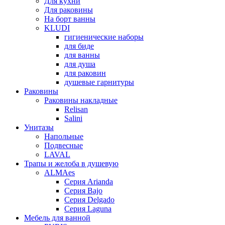
Для кухни
Для раковины
На борт ванны
KLUDI
гигиенические наборы
для биде
для ванны
для душа
для раковин
душевые гарнитуры
Раковины
Раковины накладные
Relisan
Salini
Унитазы
Напольные
Подвесные
LAVAL
Трапы и желоба в душевую
ALMAes
Серия Arianda
Серия Bajo
Серия Delgado
Серия Laguna
Мебель для ванной