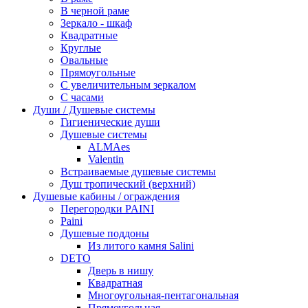
В черной раме
Зеркало - шкаф
Квадратные
Круглые
Овальные
Прямоугольные
С увеличительным зеркалом
С часами
Души / Душевые системы
Гигиенические души
Душевые системы
ALMAes
Valentin
Встраиваемые душевые системы
Душ тропический (верхний)
Душевые кабины / ограждения
Перегородки PAINI
Paini
Душевые поддоны
Из литого камня Salini
DETO
Дверь в нишу
Квадратная
Многоугольная-пентагональная
Прямоугольная