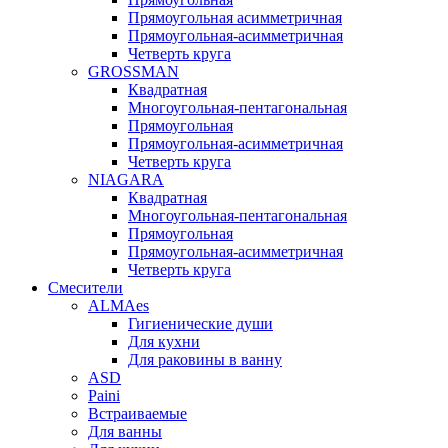
Прямоугольная асимметричная
Прямоугольная-асимметричная
Четверть круга
GROSSMAN
Квадратная
Многоугольная-пентагональная
Прямоугольная
Прямоугольная-асимметричная
Четверть круга
NIAGARA
Квадратная
Многоугольная-пентагональная
Прямоугольная
Прямоугольная-асимметричная
Четверть круга
Смесители
ALMAes
Гигиенические души
Для кухни
Для раковины в ванну
ASD
Paini
Встраиваемые
Для ванны