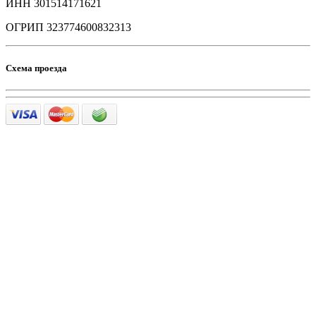
ИНН 301514171621
ОГРИП 323774600832313
Схема проезда