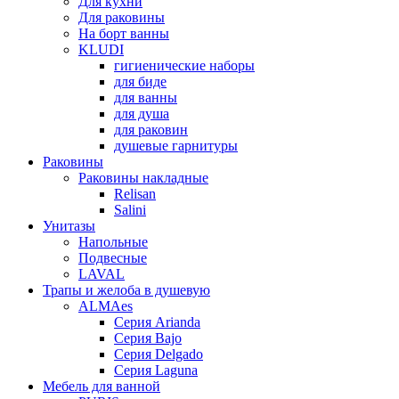
Для кухни
Для раковины
На борт ванны
KLUDI
гигиенические наборы
для биде
для ванны
для душа
для раковин
душевые гарнитуры
Раковины
Раковины накладные
Relisan
Salini
Унитазы
Напольные
Подвесные
LAVAL
Трапы и желоба в душевую
ALMAes
Серия Arianda
Серия Bajo
Серия Delgado
Серия Laguna
Мебель для ванной