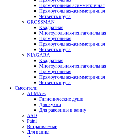
Прямоугольная асимметричная
Прямоугольная-асимметричная
Четверть круга
GROSSMAN
Квадратная
Многоугольная-пентагональная
Прямоугольная
Прямоугольная-асимметричная
Четверть круга
NIAGARA
Квадратная
Многоугольная-пентагональная
Прямоугольная
Прямоугольная-асимметричная
Четверть круга
Смесители
ALMAes
Гигиенические души
Для кухни
Для раковины в ванну
ASD
Paini
Встраиваемые
Для ванны