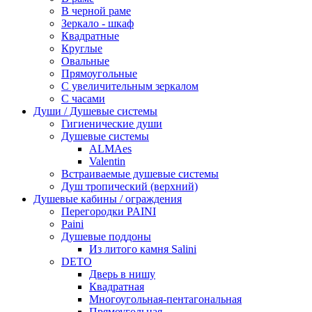
В черной раме
Зеркало - шкаф
Квадратные
Круглые
Овальные
Прямоугольные
С увеличительным зеркалом
С часами
Души / Душевые системы
Гигиенические души
Душевые системы
ALMAes
Valentin
Встраиваемые душевые системы
Душ тропический (верхний)
Душевые кабины / ограждения
Перегородки PAINI
Paini
Душевые поддоны
Из литого камня Salini
DETO
Дверь в нишу
Квадратная
Многоугольная-пентагональная
Прямоугольная