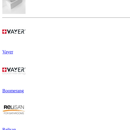
Vayer
Boomerang
Relisan