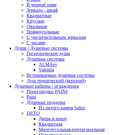
В черной раме
Зеркало - шкаф
Квадратные
Круглые
Овальные
Прямоугольные
С увеличительным зеркалом
С часами
Души / Душевые системы
Гигиенические души
Душевые системы
ALMAes
Valentin
Встраиваемые душевые системы
Душ тропический (верхний)
Душевые кабины / ограждения
Перегородки PAINI
Paini
Душевые поддоны
Из литого камня Salini
DETO
Дверь в нишу
Квадратная
Многоугольная-пентагональная
Прямоугольная