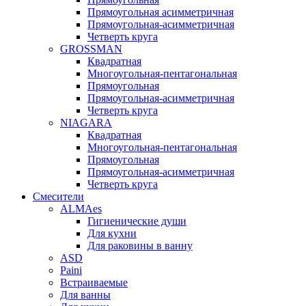
Прямоугольная асимметричная
Прямоугольная-асимметричная
Четверть круга
GROSSMAN
Квадратная
Многоугольная-пентагональная
Прямоугольная
Прямоугольная-асимметричная
Четверть круга
NIAGARA
Квадратная
Многоугольная-пентагональная
Прямоугольная
Прямоугольная-асимметричная
Четверть круга
Смесители
ALMAes
Гигиенические души
Для кухни
Для раковины в ванну
ASD
Paini
Встраиваемые
Для ванны