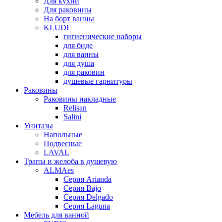
Для кухни
Для раковины
На борт ванны
KLUDI
гигиенические наборы
для биде
для ванны
для душа
для раковин
душевые гарнитуры
Раковины
Раковины накладные
Relisan
Salini
Унитазы
Напольные
Подвесные
LAVAL
Трапы и желоба в душевую
ALMAes
Серия Arianda
Серия Bajo
Серия Delgado
Серия Laguna
Мебель для ванной