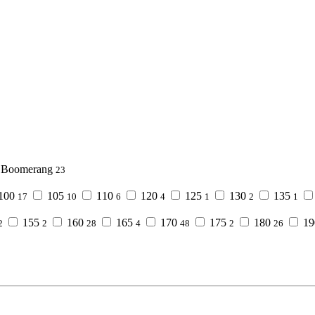
Boomerang
23
100
105
110
120
125
130
135
17
10
6
4
1
2
1
155
160
165
170
175
180
1
2
2
28
4
48
2
26