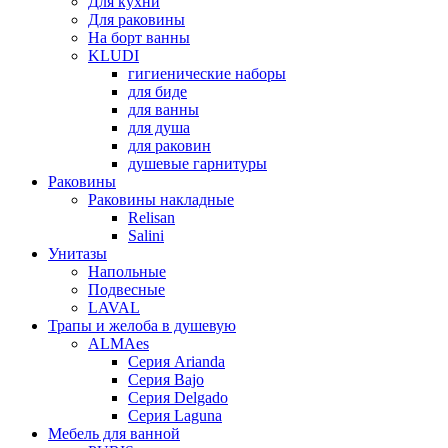
Для кухни
Для раковины
На борт ванны
KLUDI
гигиенические наборы
для биде
для ванны
для душа
для раковин
душевые гарнитуры
Раковины
Раковины накладные
Relisan
Salini
Унитазы
Напольные
Подвесные
LAVAL
Трапы и желоба в душевую
ALMAes
Серия Arianda
Серия Bajo
Серия Delgado
Серия Laguna
Мебель для ванной