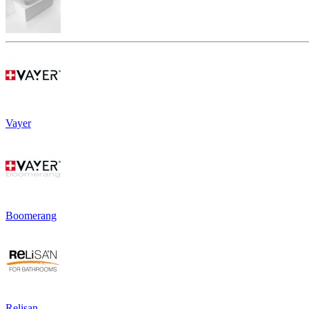
Vayer
Boomerang
Relisan