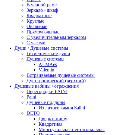
В черной раме
Зеркало - шкаф
Квадратные
Круглые
Овальные
Прямоугольные
С увеличительным зеркалом
С часами
Души / Душевые системы
Гигиенические души
Душевые системы
ALMAes
Valentin
Встраиваемые душевые системы
Душ тропический (верхний)
Душевые кабины / ограждения
Перегородки PAINI
Paini
Душевые поддоны
Из литого камня Salini
DETO
Дверь в нишу
Квадратная
Многоугольная-пентагональная
Прямоугольная