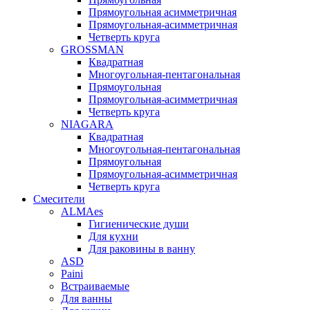
Прямоугольная асимметричная
Прямоугольная-асимметричная
Четверть круга
GROSSMAN
Квадратная
Многоугольная-пентагональная
Прямоугольная
Прямоугольная-асимметричная
Четверть круга
NIAGARA
Квадратная
Многоугольная-пентагональная
Прямоугольная
Прямоугольная-асимметричная
Четверть круга
Смесители
ALMAes
Гигиенические души
Для кухни
Для раковины в ванну
ASD
Paini
Встраиваемые
Для ванны