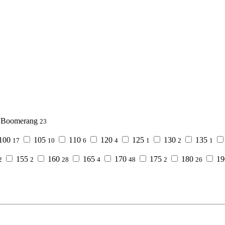
Boomerang
23
100
105
110
120
125
130
135
17
10
6
4
1
2
1
155
160
165
170
175
180
1
2
2
28
4
48
2
26