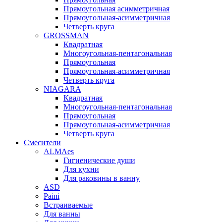
Прямоугольная асимметричная
Прямоугольная-асимметричная
Четверть круга
GROSSMAN
Квадратная
Многоугольная-пентагональная
Прямоугольная
Прямоугольная-асимметричная
Четверть круга
NIAGARA
Квадратная
Многоугольная-пентагональная
Прямоугольная
Прямоугольная-асимметричная
Четверть круга
Смесители
ALMAes
Гигиенические души
Для кухни
Для раковины в ванну
ASD
Paini
Встраиваемые
Для ванны