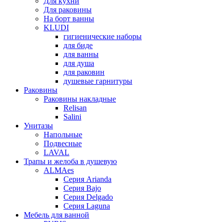
Для кухни
Для раковины
На борт ванны
KLUDI
гигиенические наборы
для биде
для ванны
для душа
для раковин
душевые гарнитуры
Раковины
Раковины накладные
Relisan
Salini
Унитазы
Напольные
Подвесные
LAVAL
Трапы и желоба в душевую
ALMAes
Серия Arianda
Серия Bajo
Серия Delgado
Серия Laguna
Мебель для ванной