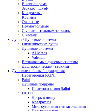
В черной раме
Зеркало - шкаф
Квадратные
Круглые
Овальные
Прямоугольные
С увеличительным зеркалом
С часами
Души / Душевые системы
Гигиенические души
Душевые системы
ALMAes
Valentin
Встраиваемые душевые системы
Душ тропический (верхний)
Душевые кабины / ограждения
Перегородки PAINI
Paini
Душевые поддоны
Из литого камня Salini
DETO
Дверь в нишу
Квадратная
Многоугольная-пентагональная
Прямоугольная