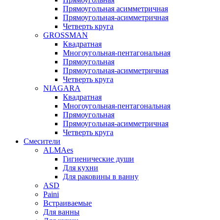
Прямоугольная асимметричная
Прямоугольная-асимметричная
Четверть круга
GROSSMAN
Квадратная
Многоугольная-пентагональная
Прямоугольная
Прямоугольная-асимметричная
Четверть круга
NIAGARA
Квадратная
Многоугольная-пентагональная
Прямоугольная
Прямоугольная-асимметричная
Четверть круга
Смесители
ALMAes
Гигиенические души
Для кухни
Для раковины в ванну
ASD
Paini
Встраиваемые
Для ванны