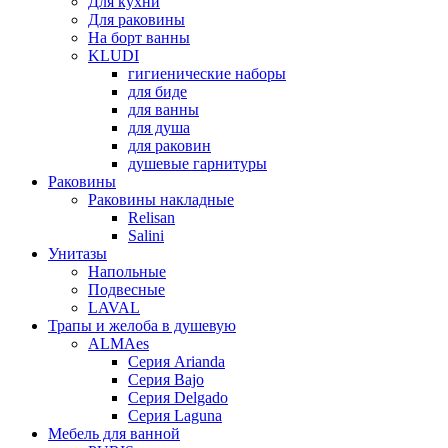
Для кухни
Для раковины
На борт ванны
KLUDI
гигиенические наборы
для биде
для ванны
для душа
для раковин
душевые гарнитуры
Раковины
Раковины накладные
Relisan
Salini
Унитазы
Напольные
Подвесные
LAVAL
Трапы и желоба в душевую
ALMAes
Серия Arianda
Серия Bajo
Серия Delgado
Серия Laguna
Мебель для ванной