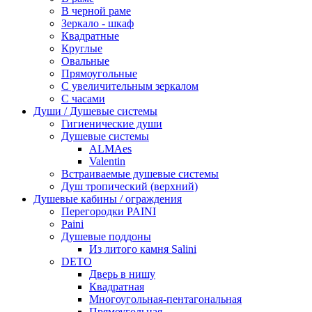
В черной раме
Зеркало - шкаф
Квадратные
Круглые
Овальные
Прямоугольные
С увеличительным зеркалом
С часами
Души / Душевые системы
Гигиенические души
Душевые системы
ALMAes
Valentin
Встраиваемые душевые системы
Душ тропический (верхний)
Душевые кабины / ограждения
Перегородки PAINI
Paini
Душевые поддоны
Из литого камня Salini
DETO
Дверь в нишу
Квадратная
Многоугольная-пентагональная
Прямоугольная