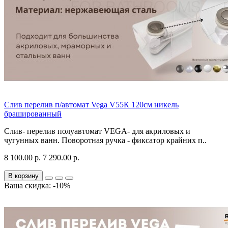
Слив перелив п/автомат Vega V55К 120см никель
брашированный
Слив- перелив полуавтомат VEGA- для акриловых и
чугунных ванн. Поворотная ручка - фиксатор крайних п..
8 100.00 р.
7 290.00 р.
В корзину
Ваша скидка: -10%