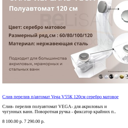
Слив перелив п/автомат Vega V55К 120см серебро матовое
Слив- перелив полуавтомат VEGA- для акриловых и
чугунных ванн. Поворотная ручка - фиксатор крайних п..
8 100.00 р.
7 290.00 р.