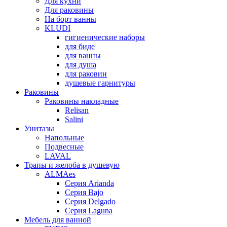
Для кухни
Для раковины
На борт ванны
KLUDI
гигиенические наборы
для биде
для ванны
для душа
для раковин
душевые гарнитуры
Раковины
Раковины накладные
Relisan
Salini
Унитазы
Напольные
Подвесные
LAVAL
Трапы и желоба в душевую
ALMAes
Серия Arianda
Серия Bajo
Серия Delgado
Серия Laguna
Мебель для ванной