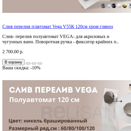
Слив перелив п/автомат Vega V55К 120см хром глянец
Слив- перелив полуавтомат VEGA- для акриловых и
чугунных ванн. Поворотная ручка - фиксатор крайних п..
2 700.00 р.
В корзину
Ваша скидка: -10%