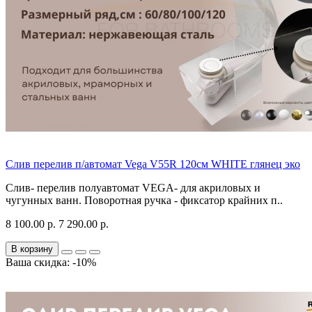
Слив перелив п/автомат Vega V55R 120см WHITE глянец эко
Слив- перелив полуавтомат VEGA- для акриловых и
чугунных ванн. Поворотная ручка - фиксатор крайних п..
8 100.00 р.
7 290.00 р.
В корзину
Ваша скидка: -10%