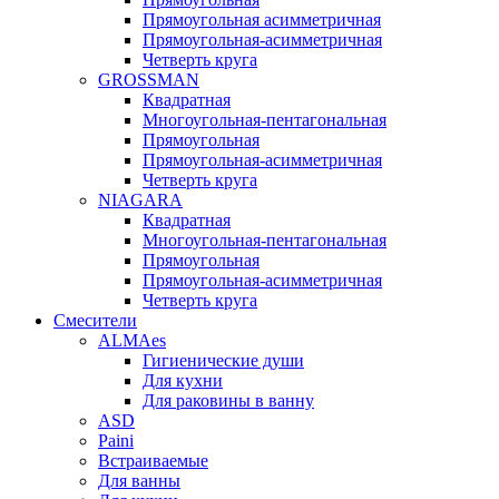
Прямоугольная асимметричная
Прямоугольная-асимметричная
Четверть круга
GROSSMAN
Квадратная
Многоугольная-пентагональная
Прямоугольная
Прямоугольная-асимметричная
Четверть круга
NIAGARA
Квадратная
Многоугольная-пентагональная
Прямоугольная
Прямоугольная-асимметричная
Четверть круга
Смесители
ALMAes
Гигиенические души
Для кухни
Для раковины в ванну
ASD
Paini
Встраиваемые
Для ванны