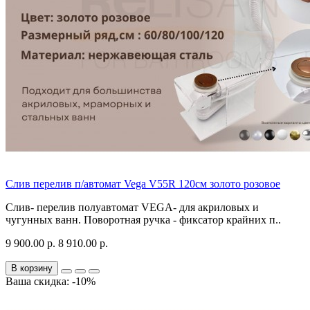
Слив перелив п/автомат Vega V55R 120см золото розовое
Слив- перелив полуавтомат VEGA- для акриловых и
чугунных ванн. Поворотная ручка - фиксатор крайних п..
9 900.00 р.
8 910.00 р.
В корзину
Ваша скидка: -10%