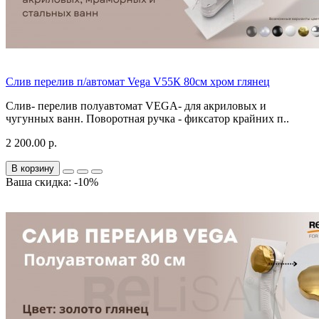
Слив перелив п/автомат Vega V55К 80см хром глянец
Слив- перелив полуавтомат VEGA- для акриловых и
чугунных ванн. Поворотная ручка - фиксатор крайних п..
2 200.00 р.
В корзину
Ваша скидка: -10%