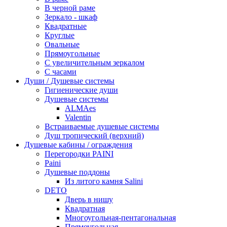
В черной раме
Зеркало - шкаф
Квадратные
Круглые
Овальные
Прямоугольные
С увеличительным зеркалом
С часами
Души / Душевые системы
Гигиенические души
Душевые системы
ALMAes
Valentin
Встраиваемые душевые системы
Душ тропический (верхний)
Душевые кабины / ограждения
Перегородки PAINI
Paini
Душевые поддоны
Из литого камня Salini
DETO
Дверь в нишу
Квадратная
Многоугольная-пентагональная
Прямоугольная