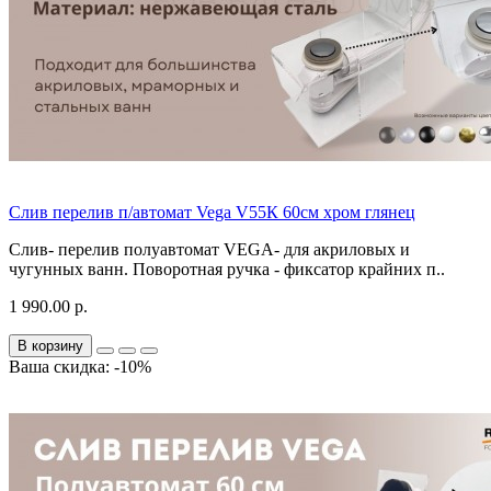
Слив перелив п/автомат Vega V55К 60см хром глянец
Слив- перелив полуавтомат VEGA- для акриловых и
чугунных ванн. Поворотная ручка - фиксатор крайних п..
1 990.00 р.
В корзину
Ваша скидка: -10%