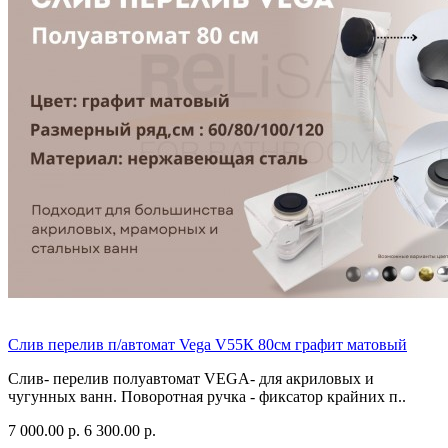
Слив перелив п/автомат Vega V55К 80см графит матовый
Слив- перелив полуавтомат VEGA- для акриловых и
чугунных ванн. Поворотная ручка - фиксатор крайних п..
7 000.00 р.
6 300.00 р.