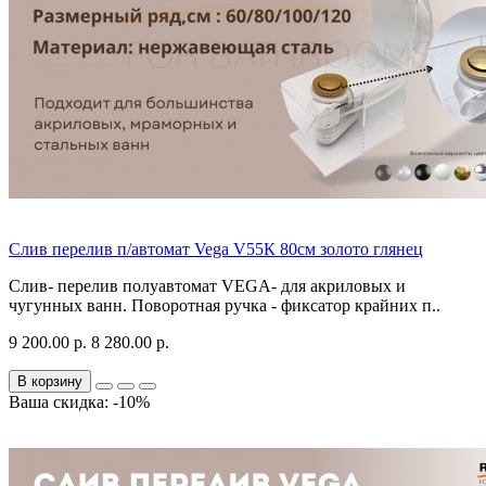
Слив перелив п/автомат Vega V55К 80см золото глянец
Слив- перелив полуавтомат VEGA- для акриловых и
чугунных ванн. Поворотная ручка - фиксатор крайних п..
9 200.00 р.
8 280.00 р.
В корзину
Ваша скидка: -10%