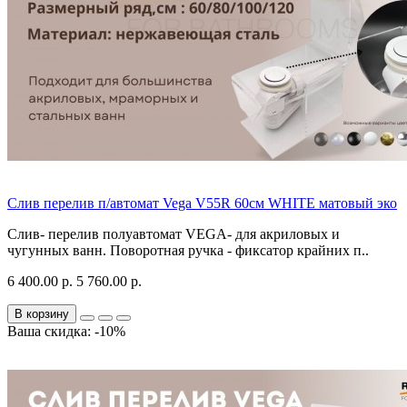
Слив перелив п/автомат Vega V55R 60см WHITE матовый эко
Слив- перелив полуавтомат VEGA- для акриловых и
чугунных ванн. Поворотная ручка - фиксатор крайних п..
6 400.00 р.
5 760.00 р.
В корзину
Ваша скидка: -10%