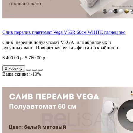
Слив перелив п/автомат Vega V55R 60см WHITE глянец эко
Слив- перелив полуавтомат VEGA- для акриловых и
чугунных ванн. Поворотная ручка - фиксатор крайних п..
6 400.00 р.
5 760.00 р.
В корзину
Ваша скидка: -10%