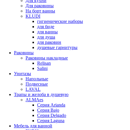
Для кухни
Для раковины
На борт ванны
KLUDI
гигиенические наборы
для биде
для ванны
для душа
для раковин
душевые гарнитуры
Раковины
Раковины накладные
Relisan
Salini
Унитазы
Напольные
Подвесные
LAVAL
Трапы и желоба в душевую
ALMAes
Серия Arianda
Серия Bajo
Серия Delgado
Серия Laguna
Мебель для ванной