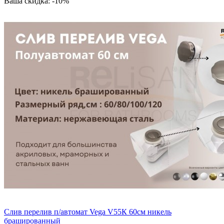
Ваша скидка: -10%
Слив перелив п/автомат Vega V55К 60см никель
брашированный