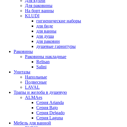
Для кухни
Для раковины
На борт ванны
KLUDI
гигиенические наборы
для биде
для ванны
для душа
для раковин
душевые гарнитуры
Раковины
Раковины накладные
Relisan
Salini
Унитазы
Напольные
Подвесные
LAVAL
Трапы и желоба в душевую
ALMAes
Серия Arianda
Серия Bajo
Серия Delgado
Серия Laguna
Мебель для ванной