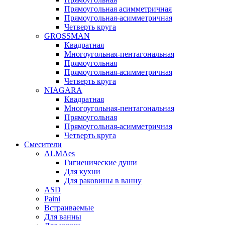
Прямоугольная асимметричная
Прямоугольная-асимметричная
Четверть круга
GROSSMAN
Квадратная
Многоугольная-пентагональная
Прямоугольная
Прямоугольная-асимметричная
Четверть круга
NIAGARA
Квадратная
Многоугольная-пентагональная
Прямоугольная
Прямоугольная-асимметричная
Четверть круга
Смесители
ALMAes
Гигиенические души
Для кухни
Для раковины в ванну
ASD
Paini
Встраиваемые
Для ванны