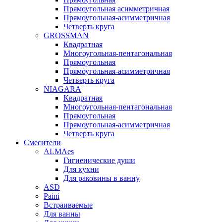
Прямоугольная асимметричная
Прямоугольная-асимметричная
Четверть круга
GROSSMAN
Квадратная
Многоугольная-пентагональная
Прямоугольная
Прямоугольная-асимметричная
Четверть круга
NIAGARA
Квадратная
Многоугольная-пентагональная
Прямоугольная
Прямоугольная-асимметричная
Четверть круга
Смесители
ALMAes
Гигиенические души
Для кухни
Для раковины в ванну
ASD
Paini
Встраиваемые
Для ванны