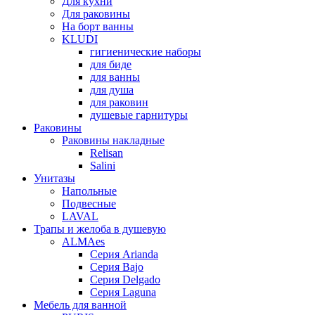
Для кухни
Для раковины
На борт ванны
KLUDI
гигиенические наборы
для биде
для ванны
для душа
для раковин
душевые гарнитуры
Раковины
Раковины накладные
Relisan
Salini
Унитазы
Напольные
Подвесные
LAVAL
Трапы и желоба в душевую
ALMAes
Серия Arianda
Серия Bajo
Серия Delgado
Серия Laguna
Мебель для ванной