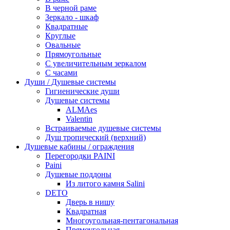
В черной раме
Зеркало - шкаф
Квадратные
Круглые
Овальные
Прямоугольные
С увеличительным зеркалом
С часами
Души / Душевые системы
Гигиенические души
Душевые системы
ALMAes
Valentin
Встраиваемые душевые системы
Душ тропический (верхний)
Душевые кабины / ограждения
Перегородки PAINI
Paini
Душевые поддоны
Из литого камня Salini
DETO
Дверь в нишу
Квадратная
Многоугольная-пентагональная
Прямоугольная