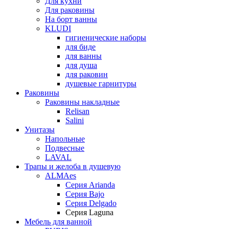
Для кухни
Для раковины
На борт ванны
KLUDI
гигиенические наборы
для биде
для ванны
для душа
для раковин
душевые гарнитуры
Раковины
Раковины накладные
Relisan
Salini
Унитазы
Напольные
Подвесные
LAVAL
Трапы и желоба в душевую
ALMAes
Серия Arianda
Серия Bajo
Серия Delgado
Серия Laguna
Мебель для ванной