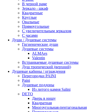
В черной раме
Зеркало - шкаф
Квадратные
Круглые
Овальные
Прямоугольные
С увеличительным зеркалом
С часами
Души / Душевые системы
Гигиенические души
Душевые системы
ALMAes
Valentin
Встраиваемые душевые системы
Душ тропический (верхний)
Душевые кабины / ограждения
Перегородки PAINI
Paini
Душевые поддоны
Из литого камня Salini
DETO
Дверь в нишу
Квадратная
Многоугольная-пентагональная
Прямоугольная