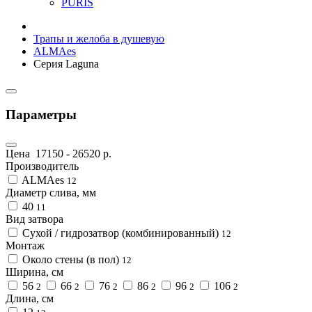
PURIS
Трапы и желоба в душевую
ALMAes
Серия Laguna
Параметры
Цена
17150
-
26520
р.
Производитель
ALMAes
12
Диаметр слива, мм
40
11
Вид затвора
Сухой / гидрозатвор (комбинированный)
12
Монтаж
Около стены (в пол)
12
Ширина, см
56
66
76
86
96
106
2
2
2
2
2
2
Длина, см