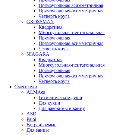
Прямоугольная асимметричная
Прямоугольная-асимметричная
Четверть круга
GROSSMAN
Квадратная
Многоугольная-пентагональная
Прямоугольная
Прямоугольная-асимметричная
Четверть круга
NIAGARA
Квадратная
Многоугольная-пентагональная
Прямоугольная
Прямоугольная-асимметричная
Четверть круга
Смесители
ALMAes
Гигиенические души
Для кухни
Для раковины в ванну
ASD
Paini
Встраиваемые
Для ванны