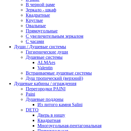
В черной раме
Зеркало - шкаф
Квадратные
Круглые
Овальные
Прямоугольные
С увеличительным зеркалом
С часами
Души / Душевые системы
Гигиенические души
Душевые системы
ALMAes
Valentin
Встраиваемые душевые системы
Душ тропический (верхний)
Душевые кабины / ограждения
Перегородки PAINI
Paini
Душевые поддоны
Из литого камня Salini
DETO
Дверь в нишу
Квадратная
Многоугольная-пентагональная
Прямоугольная