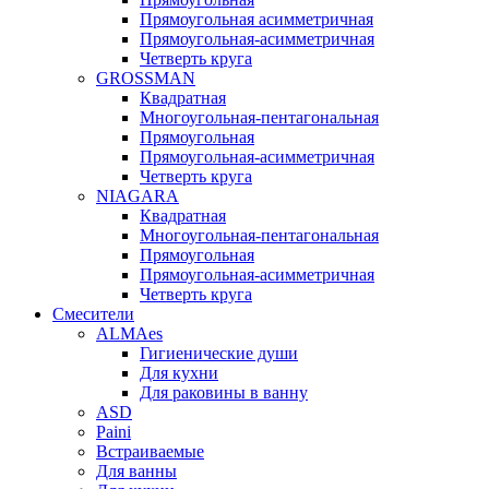
Прямоугольная асимметричная
Прямоугольная-асимметричная
Четверть круга
GROSSMAN
Квадратная
Многоугольная-пентагональная
Прямоугольная
Прямоугольная-асимметричная
Четверть круга
NIAGARA
Квадратная
Многоугольная-пентагональная
Прямоугольная
Прямоугольная-асимметричная
Четверть круга
Смесители
ALMAes
Гигиенические души
Для кухни
Для раковины в ванну
ASD
Paini
Встраиваемые
Для ванны