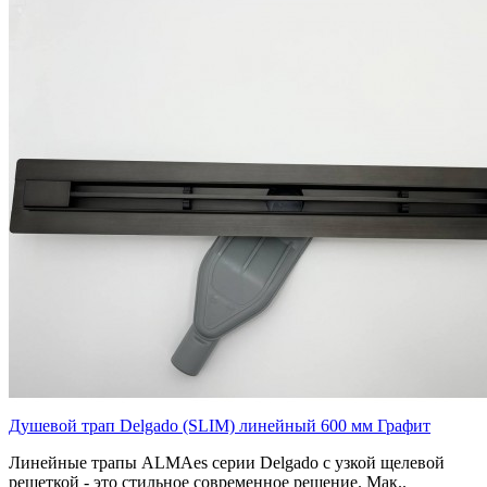
Душевой трап Delgado (SLIM) линейный 600 мм Графит
Линейные трапы ALMAes серии Delgado с узкой щелевой
решеткой - это стильное современное решение. Мак..