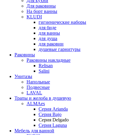
Для кухни
Для раковины
На борт ванны
KLUDI
гигиенические наборы
для биде
для ванны
для душа
для раковин
душевые гарнитуры
Раковины
Раковины накладные
Relisan
Salini
Унитазы
Напольные
Подвесные
LAVAL
Трапы и желоба в душевую
ALMAes
Серия Arianda
Серия Bajo
Серия Delgado
Серия Laguna
Мебель для ванной