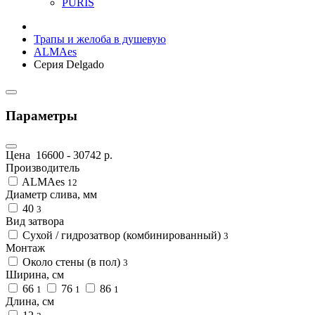
PURIS
Трапы и желоба в душевую
ALMAes
Серия Delgado
Параметры
Цена
16600
-
30742
р.
Производитель
ALMAes
12
Диаметр слива, мм
40
3
Вид затвора
Сухой / гидрозатвор (комбинированный)
3
Монтаж
Около стены (в пол)
3
Ширина, см
66
76
86
1
1
1
Длина, см