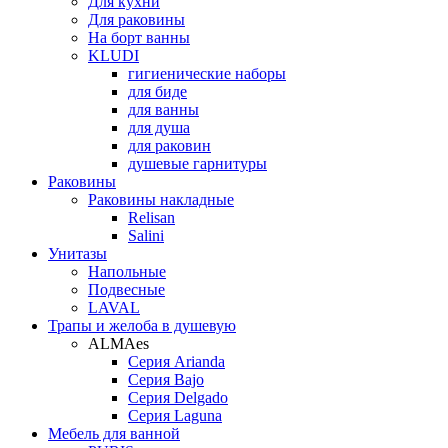
Для кухни
Для раковины
На борт ванны
KLUDI
гигиенические наборы
для биде
для ванны
для душа
для раковин
душевые гарнитуры
Раковины
Раковины накладные
Relisan
Salini
Унитазы
Напольные
Подвесные
LAVAL
Трапы и желоба в душевую
ALMAes
Серия Arianda
Серия Bajo
Серия Delgado
Серия Laguna
Мебель для ванной