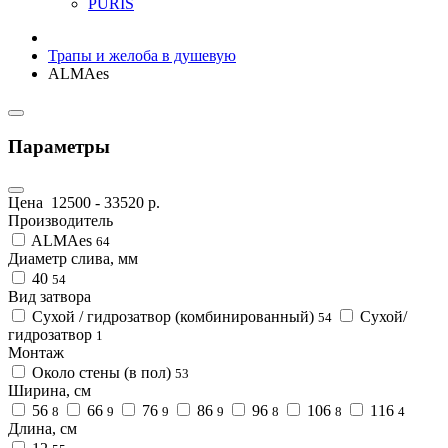
PURIS
Трапы и желоба в душевую
ALMAes
Параметры
Цена
12500
-
33520
р.
Производитель
ALMAes
64
Диаметр слива, мм
40
54
Вид затвора
Сухой / гидрозатвор (комбинированный)
Сухой/
54
гидрозатвор
1
Монтаж
Около стены (в пол)
53
Ширина, см
56
66
76
86
96
106
116
8
9
9
9
8
8
4
Длина, см