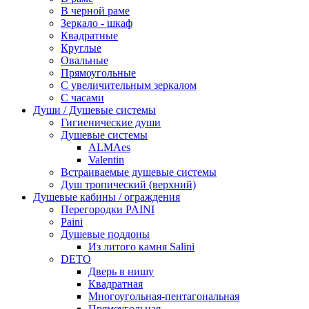
В черной раме
Зеркало - шкаф
Квадратные
Круглые
Овальные
Прямоугольные
С увеличительным зеркалом
С часами
Души / Душевые системы
Гигиенические души
Душевые системы
ALMAes
Valentin
Встраиваемые душевые системы
Душ тропический (верхний)
Душевые кабины / ограждения
Перегородки PAINI
Paini
Душевые поддоны
Из литого камня Salini
DETO
Дверь в нишу
Квадратная
Многоугольная-пентагональная
Прямоугольная