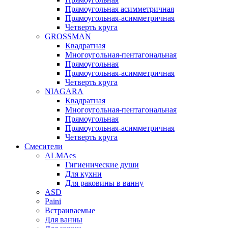
Прямоугольная асимметричная
Прямоугольная-асимметричная
Четверть круга
GROSSMAN
Квадратная
Многоугольная-пентагональная
Прямоугольная
Прямоугольная-асимметричная
Четверть круга
NIAGARA
Квадратная
Многоугольная-пентагональная
Прямоугольная
Прямоугольная-асимметричная
Четверть круга
Смесители
ALMAes
Гигиенические души
Для кухни
Для раковины в ванну
ASD
Paini
Встраиваемые
Для ванны