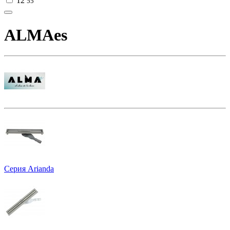
12
55
ALMAes
Серия Arianda