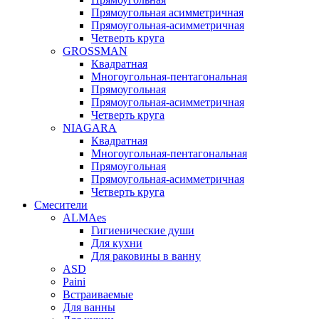
Прямоугольная асимметричная
Прямоугольная-асимметричная
Четверть круга
GROSSMAN
Квадратная
Многоугольная-пентагональная
Прямоугольная
Прямоугольная-асимметричная
Четверть круга
NIAGARA
Квадратная
Многоугольная-пентагональная
Прямоугольная
Прямоугольная-асимметричная
Четверть круга
Смесители
ALMAes
Гигиенические души
Для кухни
Для раковины в ванну
ASD
Paini
Встраиваемые
Для ванны