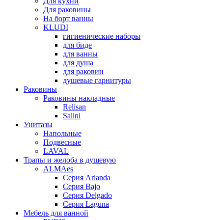
Для кухни
Для раковины
На борт ванны
KLUDI
гигиенические наборы
для биде
для ванны
для душа
для раковин
душевые гарнитуры
Раковины
Раковины накладные
Relisan
Salini
Унитазы
Напольные
Подвесные
LAVAL
Трапы и желоба в душевую
ALMAes
Серия Arianda
Серия Bajo
Серия Delgado
Серия Laguna
Мебель для ванной