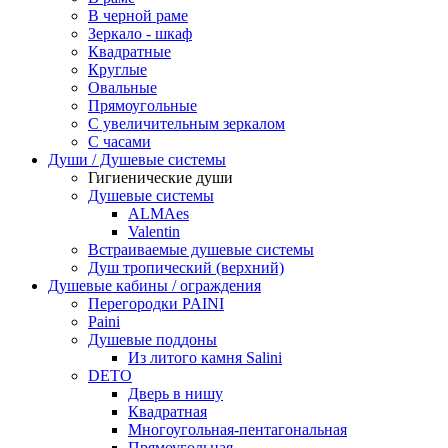
В черной раме
Зеркало - шкаф
Квадратные
Круглые
Овальные
Прямоугольные
С увеличительным зеркалом
С часами
Души / Душевые системы
Гигиенические души
Душевые системы
ALMAes
Valentin
Встраиваемые душевые системы
Душ тропический (верхний)
Душевые кабины / ограждения
Перегородки PAINI
Paini
Душевые поддоны
Из литого камня Salini
DETO
Дверь в нишу
Квадратная
Многоугольная-пентагональная
Прямоугольная