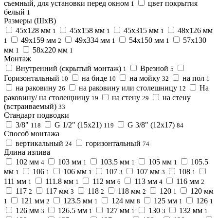
съемный, для установки перед окном
цвет покрытия
1
белый
1
Размеры (ШхВ)
45х128 мм
45х158 мм
45х315 мм
48х126 мм
1
1
1
49х159 мм
49х334 мм
54х150 мм
57х130
1
2
1
1
мм
58х220 мм
1
1
Монтаж
Внутренний (скрытый монтаж)
Врезной
1
5
Горизонтальный
на биде
на мойку
на пол
10
10
32
1
на раковину
на раковину или столешницу
На
26
12
раковину/ на столещницу
на стену
на стену
19
29
(встраиваемый)
33
Стандарт подводки
3/8"
G 1/2" (15x21)
G 3/8" (12x17)
118
119
84
Способ монтажа
вертикальный
горизонтальный
24
74
Длина излива
102 мм
103 мм
103.5 мм
105 мм
105.5
4
1
1
1
мм
106
106 мм
107
107 мм
108
1
1
1
3
3
1
111 мм
111.8 мм
112 мм
113 мм
116 мм
1
1
6
4
2
117
117 мм
118
118 мм
120
120 мм
2
3
2
2
1
121 мм
123.5 мм
124 мм
125 мм
126
1
2
1
8
1
1
126 мм
126.5 мм
127 мм
130
132 мм
3
1
1
3
1