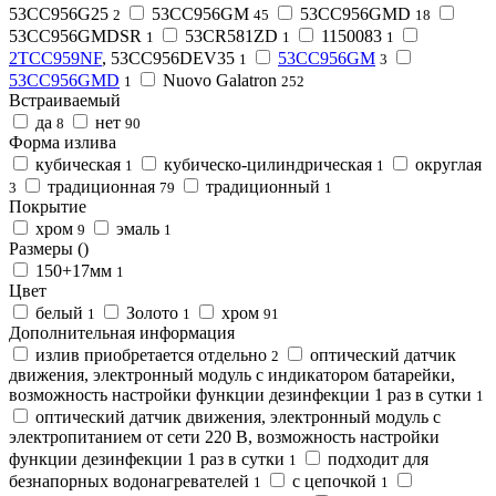
53CC956G25
53CC956GM
53CC956GMD
2
45
18
53CC956GMDSR
53CR581ZD
1150083
1
1
1
2TCC959NF
, 53CC956DEV35
53CC956GM
1
3
53CC956GMD
Nuovo Galatron
1
252
Встраиваемый
да
нет
8
90
Форма излива
кубическая
кубическо-цилиндрическая
округлая
1
1
традиционная
традиционный
3
79
1
Покрытие
хром
эмаль
9
1
Размеры ()
150+17мм
1
Цвет
белый
Золото
хром
1
1
91
Дополнительная информация
излив приобретается отдельно
оптический датчик
2
движения, электронный модуль с индикатором батарейки,
возможность настройки функции дезинфекции 1 раз в сутки
1
оптический датчик движения, электронный модуль с
электропитанием от сети 220 В, возможность настройки
функции дезинфекции 1 раз в сутки
подходит для
1
безнапорных водонагревателей
с цепочкой
1
1