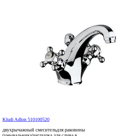
Kludi Adlon 510100520
двухрычажный смесительдля раковины
(умывальника)заглушка для слива в