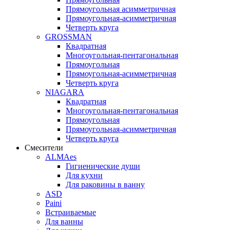
Прямоугольная асимметричная
Прямоугольная-асимметричная
Четверть круга
GROSSMAN
Квадратная
Многоугольная-пентагональная
Прямоугольная
Прямоугольная-асимметричная
Четверть круга
NIAGARA
Квадратная
Многоугольная-пентагональная
Прямоугольная
Прямоугольная-асимметричная
Четверть круга
Смесители
ALMAes
Гигиенические души
Для кухни
Для раковины в ванну
ASD
Paini
Встраиваемые
Для ванны