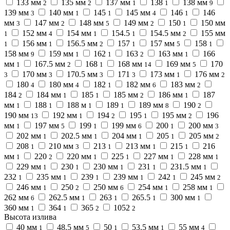
133 мм
135 мм
137 мм
138
138 мм
2
2
1
1
9
139 мм
140 мм
145
145 мм
146
146
3
1
1
4
1
мм
147 мм
148 мм
149 мм
150
150 мм
3
2
5
2
1
152 мм
154 мм
154.5
154.5 мм
155 мм
1
4
1
1
2
156 мм
156.5 мм
157
157 мм
158
1
1
2
1
5
1
158 мм
159 мм
162
163
163 мм
166
9
1
1
2
1
мм
167.5 мм
168
168 мм
169 мм
170
1
2
1
14
5
170 мм
170.5 мм
171
173 мм
176 мм
3
3
3
3
1
2
180
180 мм
182
182 мм
183 мм
4
4
1
6
2
184
184 мм
185
185 мм
186 мм
187
2
1
1
2
1
мм
188
188 м
189
189 мм
190
1
1
1
1
8
2
190 мм
192 мм
194
195
195 мм
196
13
1
2
1
2
мм
197 мм
199
199 мм
200
200 мм
1
5
1
6
1
3
202 мм
202.5 мм
204 мм
205
205 мм
1
1
1
1
2
208
210 мм
213
213 мм
215
216
1
3
1
1
1
мм
220
220 мм
225
227 мм
228 мм
1
2
1
1
1
1
229 мм
230
230 мм
231
231.5 мм
1
1
1
1
1
232
235 мм
239
239 мм
242
245 мм
1
1
1
1
1
2
246 мм
250
250 мм
254 мм
258 мм
1
2
6
1
1
262 мм
262.5 мм
263
265.5
300 мм
6
1
1
1
1
360 мм
364
365
1052
1
1
2
2
Высота излива
40 мм
48.5 мм
50
53.5 мм
55 мм
1
5
1
1
4