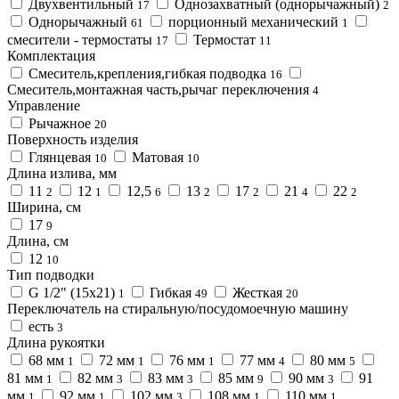
Двухвентильный
Однозахватный (однорычажный)
17
2
Однорычажный
порционный механический
61
1
смесители - термостаты
Термостат
17
11
Комплектация
Смеситель,крепления,гибкая подводка
16
Смеситель,монтажная часть,рычаг переключения
4
Управление
Рычажное
20
Поверхность изделия
Глянцевая
Матовая
10
10
Длина излива, мм
11
12
12,5
13
17
21
22
2
1
6
2
2
4
2
Ширина, см
17
9
Длина, см
12
10
Тип подводки
G 1/2" (15x21)
Гибкая
Жесткая
1
49
20
Переключатель на стиральную/посудомоечную машину
есть
3
Длина рукоятки
68 мм
72 мм
76 мм
77 мм
80 мм
1
1
1
4
5
81 мм
82 мм
83 мм
85 мм
90 мм
91
1
3
3
9
3
мм
92 мм
102 мм
108 мм
110 мм
1
1
3
1
1