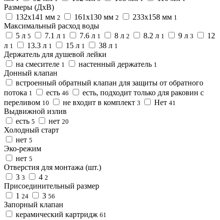
Размеры (ДхВ)
132х141 мм
161х130 мм
233х158 мм
2
2
1
Максимальный расход воды
5 л
7.1 л
7.6 л
8 л
8.2 л
9 л
12
5
1
1
2
1
3
л
13.3 л
15 л
38 л
1
1
1
1
Держатель для душевой лейки
на смесителе
настенный держатель
1
1
Донный клапан
встроенный обратный клапан для защиты от обратного
потока
есть
есть, подходит только для раковин с
1
46
переливом
не входит в комплект
Нет
10
3
41
Выдвижной излив
есть
нет
5
20
Холодный старт
нет
5
Эко-режим
нет
5
Отверстия для монтажа (шт.)
3
4
3
2
Присоединительный размер
1
3
24
56
Запорный клапан
керамический картридж
61