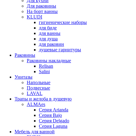
Для кухни
Для раковины
На борт ванны
KLUDI
гигиенические наборы
для биде
для ванны
для душа
для раковин
душевые гарнитуры
Раковины
Раковины накладные
Relisan
Salini
Унитазы
Напольные
Подвесные
LAVAL
Трапы и желоба в душевую
ALMAes
Серия Arianda
Серия Bajo
Серия Delgado
Серия Laguna
Мебель для ванной