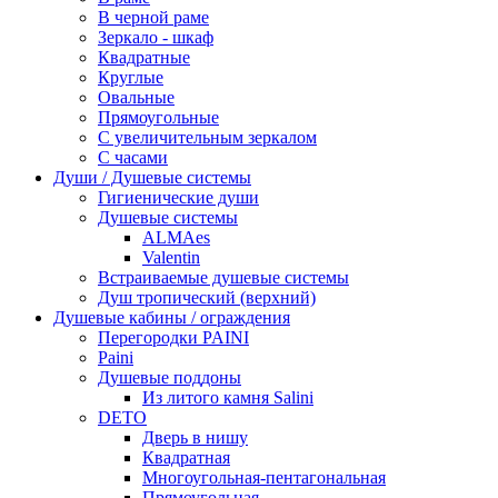
В черной раме
Зеркало - шкаф
Квадратные
Круглые
Овальные
Прямоугольные
С увеличительным зеркалом
С часами
Души / Душевые системы
Гигиенические души
Душевые системы
ALMAes
Valentin
Встраиваемые душевые системы
Душ тропический (верхний)
Душевые кабины / ограждения
Перегородки PAINI
Paini
Душевые поддоны
Из литого камня Salini
DETO
Дверь в нишу
Квадратная
Многоугольная-пентагональная
Прямоугольная