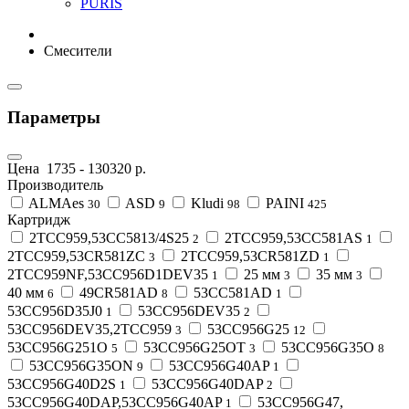
PURIS
Смесители
Параметры
Цена
1735
-
130320
р.
Производитель
ALMAes
ASD
Kludi
PAINI
30
9
98
425
Картридж
2TCC959,53CC5813/4S25
2TCC959,53CC581AS
2
1
2TCC959,53CR581ZC
2TCC959,53CR581ZD
3
1
2TCC959NF,53CC956D1DEV35
25 мм
35 мм
1
3
3
40 мм
49CR581AD
53CC581AD
6
8
1
53CC956D35J0
53CC956DEV35
1
2
53CC956DEV35,2TCC959
53CC956G25
3
12
53CC956G251O
53CC956G25OT
53CC956G35O
5
3
8
53CC956G35ON
53CC956G40AP
9
1
53CC956G40D2S
53CC956G40DAP
1
2
53CC956G40DAP,53CC956G40AP
53CC956G47,
1