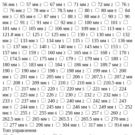
56 мм
57 мм
67 мм
71 мм
72 мм
76
1
2
1
2
2
2
76 мм
78 мм
78.5 мм
80
80 мм
84
2
4
1
1
9
мм
85 мм
87 мм
88
88 мм
90
90
3
6
1
3
8
2
мм
91
91 мм
92 мм
100 мм
101
2
2
1
2
1
1
101 мм
105 мм
106 мм
109 мм
113 мм
3
2
2
2
1
121.8 мм
125
125 мм
130
130 мм
132
1
1
1
1
1
мм
133 мм
134 мм
135
135 мм
136 мм
2
3
1
1
1
137 мм
140
140 мм
143 мм
153
5
2
1
1
1
1
157 мм
159
160 мм
165 мм
168
170
1
1
3
3
1
1
174.5 мм
175 мм
179
179 мм
180
1
1
1
1
1
180 мм
183 мм
184
186 мм
189.7 мм
1
1
1
1
2
190
190 мм
198
198 мм
199 мм
200
1
1
1
2
1
мм
201 мм
205 мм
206
207,5
207.2 мм
1
1
1
1
1
208
209 мм
210
210 мм
210.5 мм
1
1
1
2
3
1
217
217 мм
220
220 мм
221 мм
224
1
3
1
5
1
мм
225 мм
226
230
232
232 мм
2
2
2
2
2
1
233
237 мм
240
240 мм
242 мм
243
1
1
2
2
2
мм
244 мм
245 мм
246 мм
249 мм
252
5
1
1
5
1
мм
255
255 мм
256 мм
257
260
3
1
6
2
1
2
262.5 мм
265 мм
265.5
265.5 мм
270 мм
1
1
1
4
2
277 мм
296 мм
304 мм
317 мм
914 мм
6
1
1
1
1
Тип управления