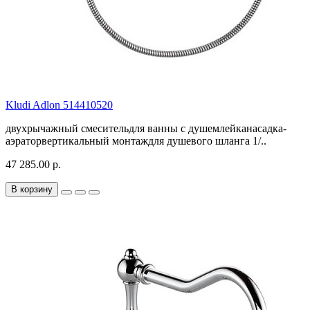
Kludi Adlon 514410520
двухрычажный смесительдля ванны с душемлейканасадка-
аэраторвертикальный монтаждля душевого шланга 1/..
47 285.00 р.
В корзину