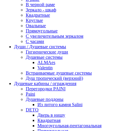
В черной раме
Зеркало - шкаф
Квадратные
Круглые
Овальные
Прямоугольные
С увеличительным зеркалом
С часами
Души / Душевые системы
Гигиенические души
Душевые системы
ALMAes
Valentin
Встраиваемые душевые системы
Душ тропический (верхний)
Душевые кабины / ограждения
Перегородки PAINI
Paini
Душевые поддоны
Из литого камня Salini
DETO
Дверь в нишу
Квадратная
Многоугольная-пентагональная
Прямоугольная