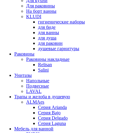
Для кухни
Для раковины
На борт ванны
KLUDI
гигиенические наборы
для биде
для ванны
для душа
для раковин
душевые гарнитуры
Раковины
Раковины накладные
Relisan
Salini
Унитазы
Напольные
Подвесные
LAVAL
Трапы и желоба в душевую
ALMAes
Серия Arianda
Серия Bajo
Серия Delgado
Серия Laguna
Мебель для ванной