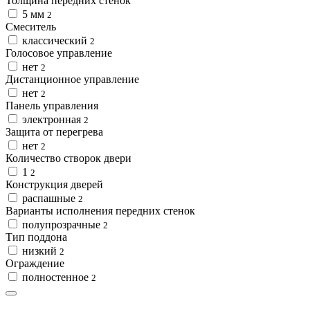
Толщина передних стенок
5 мм
2
Смеситель
классический
2
Голосовое управление
нет
2
Дистанционное управление
нет
2
Панель управления
электронная
2
Защита от перегрева
нет
2
Количество створок двери
1
2
Конструкция дверей
распашные
2
Варианты исполнения передних стенок
полупрозрачные
2
Тип поддона
низкий
2
Ограждение
полностенное
2