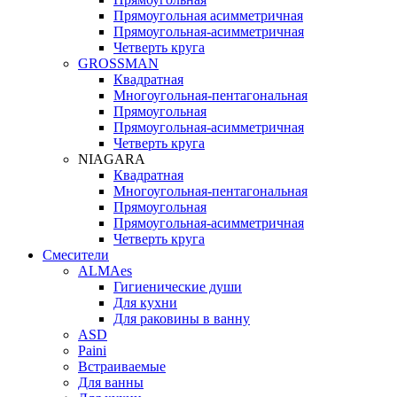
Прямоугольная асимметричная
Прямоугольная-асимметричная
Четверть круга
GROSSMAN
Квадратная
Многоугольная-пентагональная
Прямоугольная
Прямоугольная-асимметричная
Четверть круга
NIAGARA
Квадратная
Многоугольная-пентагональная
Прямоугольная
Прямоугольная-асимметричная
Четверть круга
Смесители
ALMAes
Гигиенические души
Для кухни
Для раковины в ванну
ASD
Paini
Встраиваемые
Для ванны