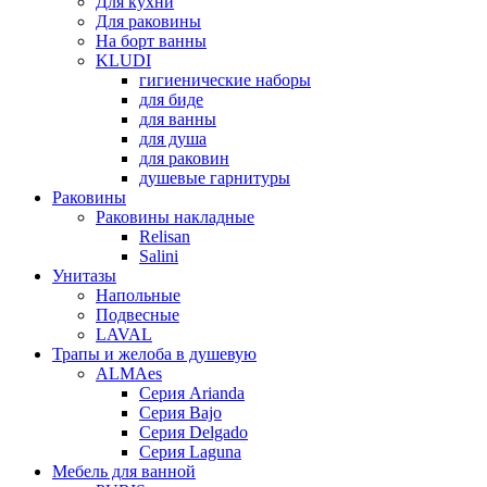
Для кухни
Для раковины
На борт ванны
KLUDI
гигиенические наборы
для биде
для ванны
для душа
для раковин
душевые гарнитуры
Раковины
Раковины накладные
Relisan
Salini
Унитазы
Напольные
Подвесные
LAVAL
Трапы и желоба в душевую
ALMAes
Серия Arianda
Серия Bajo
Серия Delgado
Серия Laguna
Мебель для ванной