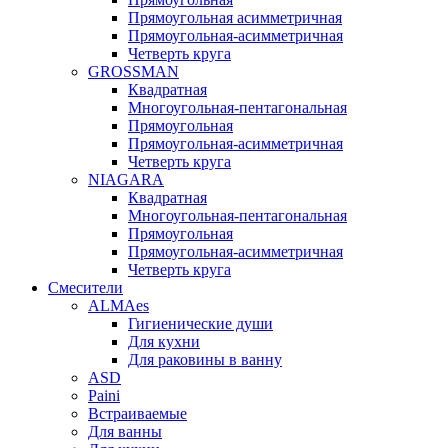
Прямоугольная асимметричная
Прямоугольная-асимметричная
Четверть круга
GROSSMAN
Квадратная
Многоугольная-пентагональная
Прямоугольная
Прямоугольная-асимметричная
Четверть круга
NIAGARA
Квадратная
Многоугольная-пентагональная
Прямоугольная
Прямоугольная-асимметричная
Четверть круга
Смесители
ALMAes
Гигиенические души
Для кухни
Для раковины в ванну
ASD
Paini
Встраиваемые
Для ванны