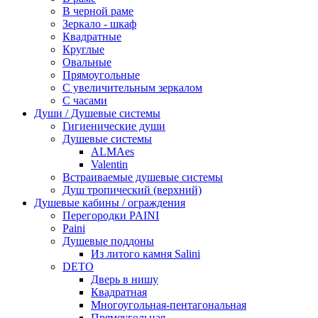
В черной раме
Зеркало - шкаф
Квадратные
Круглые
Овальные
Прямоугольные
С увеличительным зеркалом
С часами
Души / Душевые системы
Гигиенические души
Душевые системы
ALMAes
Valentin
Встраиваемые душевые системы
Душ тропический (верхний)
Душевые кабины / ограждения
Перегородки PAINI
Paini
Душевые поддоны
Из литого камня Salini
DETO
Дверь в нишу
Квадратная
Многоугольная-пентагональная
Прямоугольная