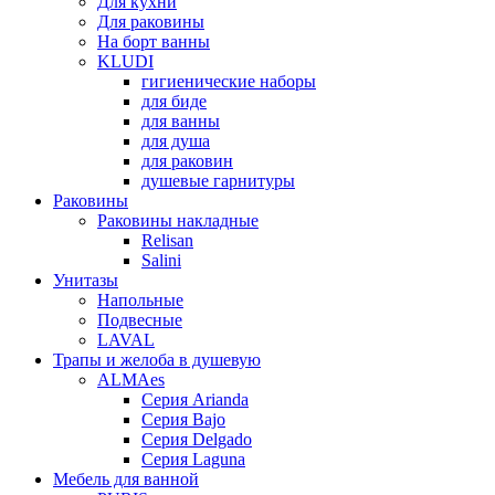
Для кухни
Для раковины
На борт ванны
KLUDI
гигиенические наборы
для биде
для ванны
для душа
для раковин
душевые гарнитуры
Раковины
Раковины накладные
Relisan
Salini
Унитазы
Напольные
Подвесные
LAVAL
Трапы и желоба в душевую
ALMAes
Серия Arianda
Серия Bajo
Серия Delgado
Серия Laguna
Мебель для ванной