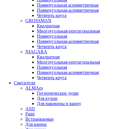
Прямоугольная асимметричная
Прямоугольная-асимметричная
Четверть круга
GROSSMAN
Квадратная
Многоугольная-пентагональная
Прямоугольная
Прямоугольная-асимметричная
Четверть круга
NIAGARA
Квадратная
Многоугольная-пентагональная
Прямоугольная
Прямоугольная-асимметричная
Четверть круга
Смесители
ALMAes
Гигиенические души
Для кухни
Для раковины в ванну
ASD
Paini
Встраиваемые
Для ванны