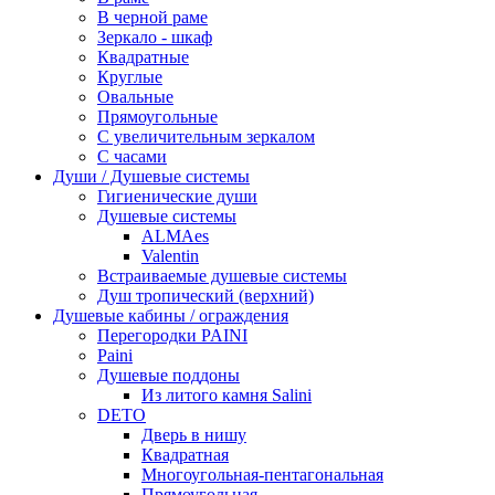
В черной раме
Зеркало - шкаф
Квадратные
Круглые
Овальные
Прямоугольные
С увеличительным зеркалом
С часами
Души / Душевые системы
Гигиенические души
Душевые системы
ALMAes
Valentin
Встраиваемые душевые системы
Душ тропический (верхний)
Душевые кабины / ограждения
Перегородки PAINI
Paini
Душевые поддоны
Из литого камня Salini
DETO
Дверь в нишу
Квадратная
Многоугольная-пентагональная
Прямоугольная