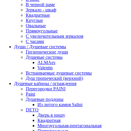
В черной раме
Зеркало - шкаф
Квадратные
Круглые
Овальные
Прямоугольные
С увеличительным зеркалом
С часами
Души / Душевые системы
Гигиенические души
Душевые системы
ALMAes
Valentin
Встраиваемые душевые системы
Душ тропический (верхний)
Душевые кабины / ограждения
Перегородки PAINI
Paini
Душевые поддоны
Из литого камня Salini
DETO
Дверь в нишу
Квадратная
Многоугольная-пентагональная
Прямоугольная