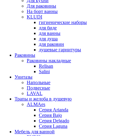
Для кухни
Для раковины
На борт ванны
KLUDI
гигиенические наборы
для биде
для ванны
для душа
для раковин
душевые гарнитуры
Раковины
Раковины накладные
Relisan
Salini
Унитазы
Напольные
Подвесные
LAVAL
Трапы и желоба в душевую
ALMAes
Серия Arianda
Серия Bajo
Серия Delgado
Серия Laguna
Мебель для ванной