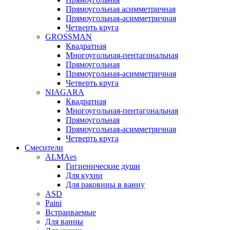
Прямоугольная асимметричная
Прямоугольная-асимметричная
Четверть круга
GROSSMAN
Квадратная
Многоугольная-пентагональная
Прямоугольная
Прямоугольная-асимметричная
Четверть круга
NIAGARA
Квадратная
Многоугольная-пентагональная
Прямоугольная
Прямоугольная-асимметричная
Четверть круга
Смесители
ALMAes
Гигиенические души
Для кухни
Для раковины в ванну
ASD
Paini
Встраиваемые
Для ванны